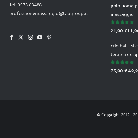
Tel: 0578.63488
polo uomo p
prodotto
orig
professionemassaggio@taogroup.it
massaggio
era:
99,0
Valutato
21,00
€
11,
5.00
su 5
crio ball - s
terapia del g
Valutato
Il
75,00
€
49,
5.00
su 5
prez
orig
era:
75,0
© Copyright 2012 -
20