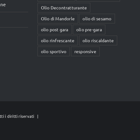
one
prodotto
Olio Decontratturante
Olio di Mandorle
olio di sesamo
olio post gara
olio pre-gara
olio rinfrescante
olio riscaldante
olio sportivo
responsive
i i diritti riservati |