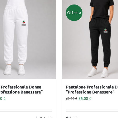
ha
più
Offerta
anti.
varianti.
Le
ioni
opzioni
sono
possono
ere
essere
te
scelte
a
nella
ina
pagina
del
dotto
prodotto
 Professionale Donna
Pantalone Professionale 
rofessione Benessere”
“Professione Benessere”
00
€
36,00
€
60,00
€