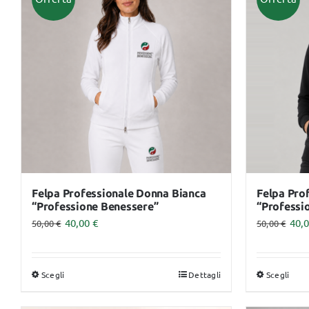
Monouso
Lettini
Felpa Professionale Donna Bianca
Felpa Pro
“Professione Benessere”
“Professi
40,00
€
40,
50,00
€
50,00
€
Scegli
Dettagli
Scegli
Questo
Que
prodotto
pro