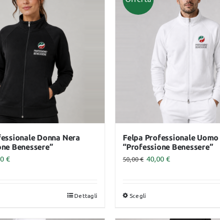
Video Corsi
fessionale Donna Nera
Felpa Professionale Uomo
one Benessere”
“Professione Benessere”
00
€
40,00
€
50,00
€
Dettagli
Scegli
sto
Questo
dotto
prodotto