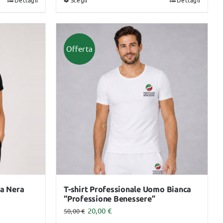
Dettagli
Scegli
Dettagli
Questo
prodotto
ha
più
Offerta
varianti.
Le
opzioni
possono
essere
scelte
nella
pagina
del
prodotto
na Nera
T-shirt Professionale Uomo Bianca
“Professione Benessere”
20,00
€
50,00
€