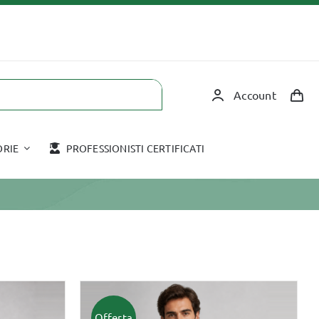
Account
ORIE
PROFESSIONISTI CERTIFICATI
Corsi in aula
Accessori
COPPETTAZIONE
HOT STONE
TAPING
MASSAGGIO CON
Offerta