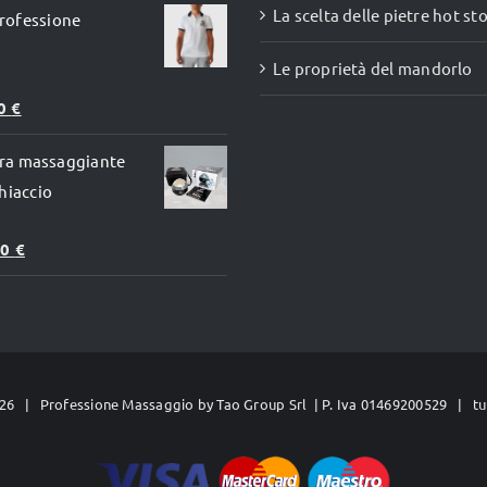
La scelta delle pietre hot st
rofessione
prodotto
inale
attuale
è:
Le proprietà del mandorlo
0 €.
67,00 €.
00
€
fera massaggiante
hiaccio
Il
90
€
zo
prezzo
inale
attuale
è:
0 €.
49,90 €.
26 | Professione Massaggio by
Tao Group Srl
| P. Iva 01469200529 | tutt