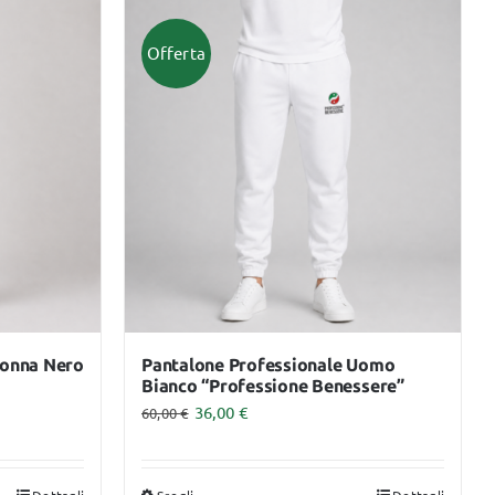
ha
più
Offerta
varianti.
Le
opzioni
possono
essere
scelte
nella
pagina
del
prodotto
Donna Nero
Pantalone Professionale Uomo
Bianco “Professione Benessere”
36,00
€
60,00
€