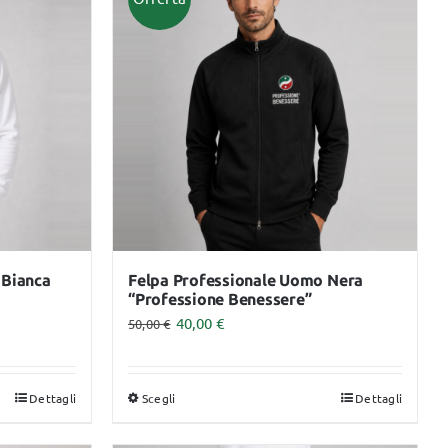
GHIACCIO
MADERO TERAPIA
Servizi
Dpi
ASSICURAZIONE
PROFESSIONALE
MASSAGGIATORE
CERTIFICATO
 Bianca
Felpa Professionale Uomo Nera
“Professione Benessere”
40,00
€
50,00
€
Dettagli
Scegli
Dettagli
Questo
prodotto