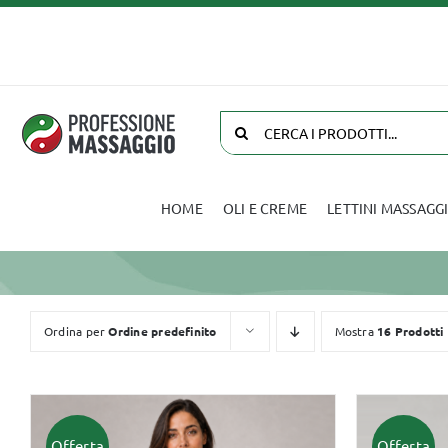
Salta
al
contenuto
Cerca
per:
HOME
OLI E CREME
LETTINI MASSAGG
Oli e Creme
Biancheria
Ordina per
Ordine predefinito
Mostra
16 Prodotti
Offerta
Offerta