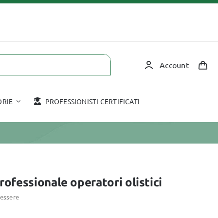
Account
ORIE
PROFESSIONISTI CERTIFICATI
Corsi in aula
Accessori
COPPETTAZIONE
HOT STONE
rofessionale operatori olistici
TAPING
nessere
MASSAGGIO CON