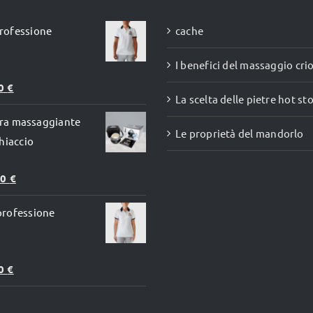
prodotto
rofessione
cache
I benefici del massaggio cr
00
€
La scelta delle pietre hot st
fera massaggiante
Le proprietà del mandorlo
hiaccio
Il
90
€
zo
prezzo
professione
inale
attuale
è:
0 €.
49,90 €.
00
€