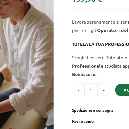
Lavora serenamente e senza
Video Corsi
per tutti gli
Operatori del
TUTELA LA TUA PROFESSI
Scegli di essere Tutelato e
Professionale
studiata ap
Benessere.
AG
assicurazione
rc
professionale
Spedizione e consegna
operatori
Resi e cambi
olistici