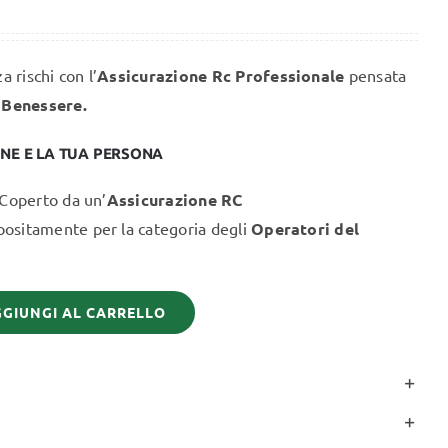
GHIACCIO
MADERO TERAPIA
 rischi con l’
Assicurazione Rc Professionale
pensata
Servizi
Dpi
 Benessere.
ASSICURAZIONE
PROFESSIONALE
ONE E LA TUA PERSONA
MASSAGGIATORE
 Coperto da un’
Assicurazione RC
CERTIFICATO
positamente per la categoria degli
Operatori del
GIUNGI AL CARRELLO