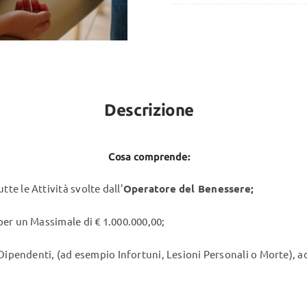
quantità
Descrizione
Cosa comprende:
te le Attività svolte dall’
Operatore del Benessere;
 per un Massimale di € 1.000.000,00;
 Dipendenti, (ad esempio Infortuni, Lesioni Personali o Morte), add