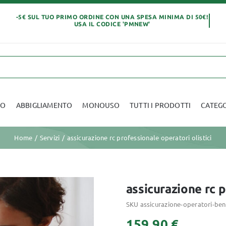
IO
ABBIGLIAMENTO
MONOUSO
TUTTI I PRODOTTI
CATEG
Home
Servizi
assicurazione rc professionale operatori olistici
Abbigliamento
assicurazione rc p
SKU
assicurazione-operatori-be
159,90
€