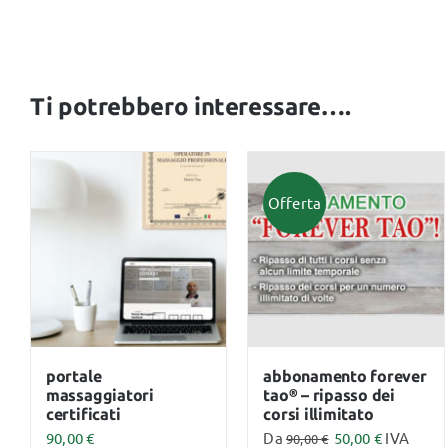
Ti potrebbero interessare….
Offerta
portale
abbonamento forever
massaggiatori
tao® – ripasso dei
certificati
corsi illimitato
90,00
€
Da
50,00
€
IVA
90,00
€