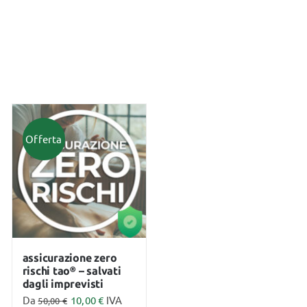
Offerta
assicurazione zero
rischi tao® – salvati
dagli imprevisti
Da
10,00
€
IVA
50,00
€