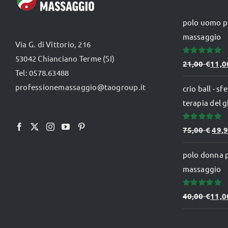
prodotto
polo uomo p
massaggio
Via G. di Vittorio, 216
53042 Chianciano Terme (SI)
Valutato
21,00
€
11,
5.00
su 5
Tel: 0578.63488
professionemassaggio@taogroup.it
crio ball - s
terapia del g
Valutato
Il
75,00
€
49,
5.00
su 5
prez
polo donna 
orig
massaggio
era:
75,0
Valutato
40,00
€
11,
5.00
su 5