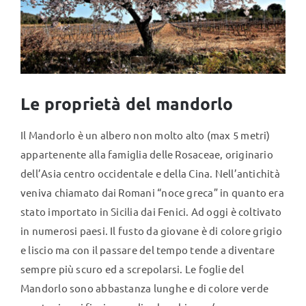
TUTTI I PRODOTTI
Categorie
Le proprietà del mandorlo
Professionisti Certificati
Il Mandorlo è un albero non molto alto (max 5 metri)
appartenente alla famiglia delle Rosaceae, originario
dell’Asia centro occidentale e della Cina. Nell’antichità
veniva chiamato dai Romani “noce greca” in quanto era
stato importato in Sicilia dai Fenici. Ad oggi è coltivato
in numerosi paesi. Il fusto da giovane è di colore grigio
e liscio ma con il passare del tempo tende a diventare
sempre più scuro ed a screpolarsi. Le foglie del
Mandorlo sono abbastanza lunghe e di colore verde