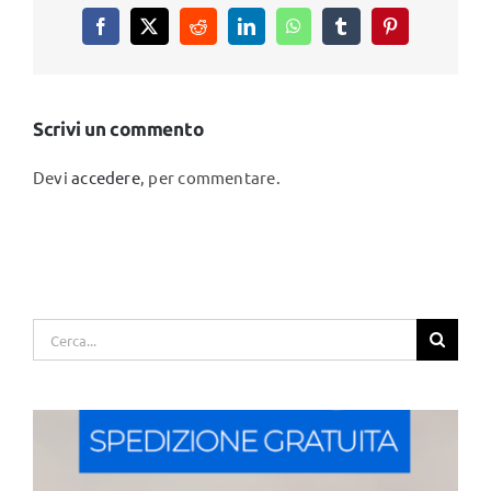
Facebook
X
Reddit
LinkedIn
WhatsApp
Tumblr
Pinterest
Scrivi un commento
Devi
accedere
, per commentare.
Cerca
per: