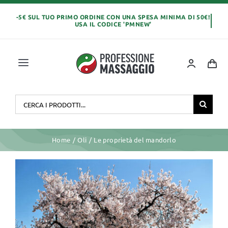
Salta
al
contenuto
Toggle
Navigation
Home
Cerca
per:
OLI E CREME
Home
Oli
Le proprietà del mandorlo
LETTINI MASSAGGIO
Ingrandisci
immagine
ABBIGLIAMENTO
MONOUSO