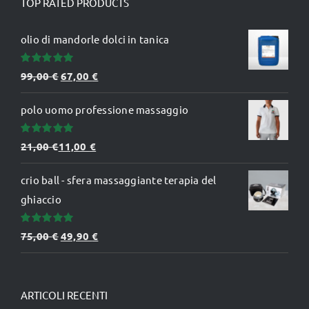
TOP RATED PRODUCTS
olio di mandorle dolci in tanica
Valutato
Il
Il
99,00
€
67,00
€
5.00
su 5
prezzo
prezzo
polo uomo professione massaggio
originale
attuale
era:
è:
Valutato
21,00
€
11,00
€
99,00 €.
67,00 €.
5.00
su 5
crio ball - sfera massaggiante terapia del
ghiaccio
Valutato
Il
Il
75,00
€
49,90
€
5.00
su 5
prezzo
prezzo
originale
attuale
era:
è:
ARTICOLI RECENTI