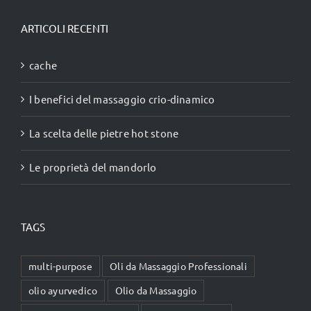
originale
attuale
era:
è:
ARTICOLI RECENTI
75,00 €.
49,90 €.
cache
I benefici del massaggio crio-dinamico
La scelta delle pietre hot stone
Le proprietà del mandorlo
TAGS
multi-purpose
Oli da Massaggio Professionali
olio ayurvedico
Olio da Massaggio