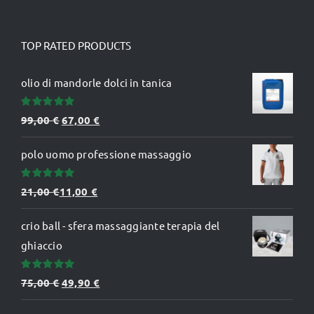
TOP RATED PRODUCTS
olio di mandorle dolci in tanica
Valutato
Il
Il
99,00
€
67,00
€
5.00
su 5
prezzo
prezzo
polo uomo professione massaggio
originale
attuale
era:
è:
Valutato
21,00
€
11,00
€
99,00 €.
67,00 €.
5.00
su 5
crio ball - sfera massaggiante terapia del
ghiaccio
Valutato
Il
Il
75,00
€
49,90
€
5.00
su 5
prezzo
prezzo