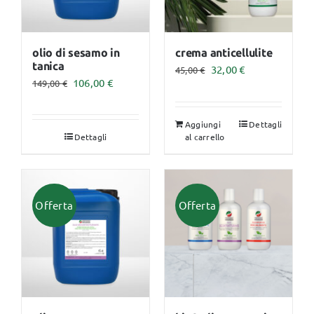
possono
essere
scelte
olio di sesamo in
crema anticellulite
tanica
Il
Il
32,00
€
nella
45,00
€
Il
Il
106,00
€
149,00
€
prezzo
prezzo
pagina
prezzo
prezzo
originale
attuale
del
originale
attuale
Aggiungi
Dettagli
era:
è:
prodotto
Dettagli
al carrello
era:
è:
45,00 €.
32,00 €.
149,00 €.
106,00 €.
Offerta
Offerta