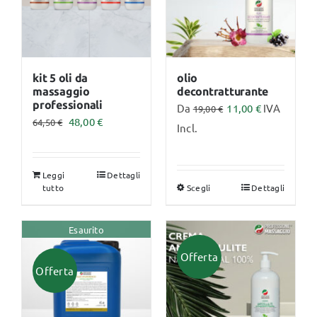
kit 5 oli da
olio
massaggio
decontratturante
professionali
Da
11,00
€
IVA
19,00
€
Il
Il
48,00
€
64,50
€
Incl.
prezzo
prezzo
originale
attuale
Leggi
Dettagli
era:
è:
tutto
Scegli
Dettagli
Questo
64,50 €.
48,00 €.
prodotto
ha
Esaurito
più
Offerta
varianti.
Offerta
Le
opzioni