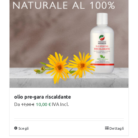
opzioni
possono
essere
scelte
nella
pagina
del
prodotto
olio pre-gara riscaldante
Da
10,00
€
IVA Incl.
17,00
€
Scegli
Dettagli
Questo
prodotto