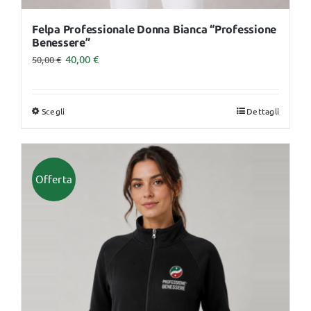
Felpa Professionale Donna Bianca “Professione
Benessere”
40,00
€
50,00
€
Scegli
Dettagli
Questo
prodotto
ha
più
Offerta
varianti.
Le
opzioni
possono
essere
scelte
nella