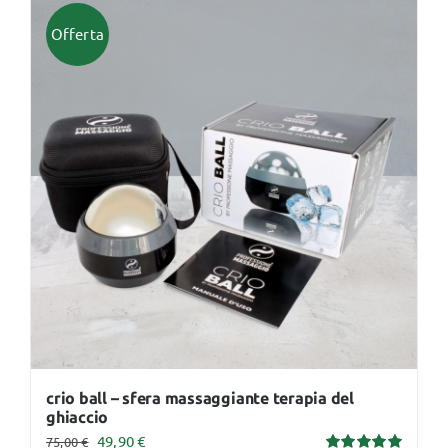
più
Offerta
varianti.
Le
opzioni
possono
essere
scelte
nella
pagina
del
prodotto
crio ball – sfera massaggiante terapia del
ghiaccio
Il
Il
49,90
€
75,00
€