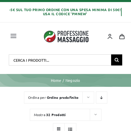
Salta
al
contenuto
Toggle
Navigation
Home
Cerca
per:
OLI E CREME
Home
Negozio
LETTINI MASSAGGIO
Ordina per
Ordine predefinito
ABBIGLIAMENTO
Mostra
32 Prodotti
MONOUSO