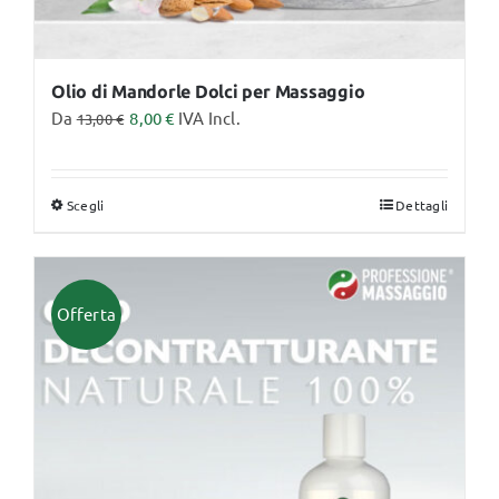
Olio di Mandorle Dolci per Massaggio
Da
8,00
€
IVA Incl.
13,00
€
Scegli
Dettagli
Questo
prodotto
ha
più
Offerta
varianti.
Le
opzioni
possono
essere
scelte