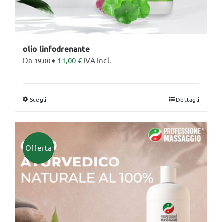
olio linfodrenante
Da
11,00
€
IVA Incl.
19,00
€
Scegli
Dettagli
Questo
prodotto
ha
più
Offerta
varianti.
Le
opzioni
possono
essere
scelte