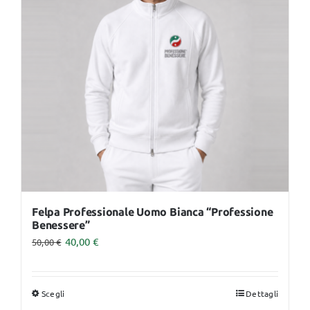
opzioni
possono
essere
scelte
nella
pagina
del
prodotto
Felpa Professionale Uomo Bianca “Professione
Benessere”
40,00
€
50,00
€
Scegli
Dettagli
Questo
prodotto