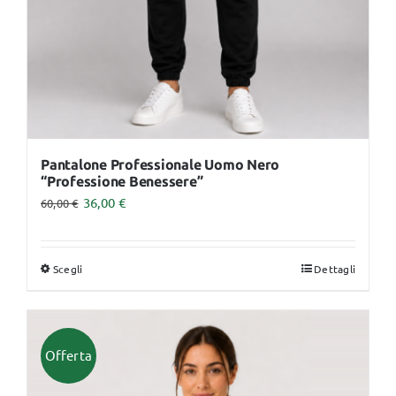
pagina
del
prodotto
Pantalone Professionale Uomo Nero
“Professione Benessere”
36,00
€
60,00
€
Scegli
Dettagli
Questo
prodotto
ha
più
Offerta
varianti.
Le