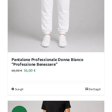
Pantalone Professionale Donna Bianco
“Professione Benessere”
36,00
€
60,00
€
Scegli
Dettagli
Questo
prodotto
ha
più
Offerta