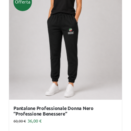
varianti.
Le
opzioni
possono
essere
scelte
nella
pagina
del
prodotto
Pantalone Professionale Donna Nero
“Professione Benessere”
36,00
€
60,00
€