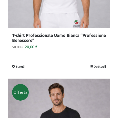
prodotto
T-shirt Professionale Uomo Bianca “Professione
Benessere”
20,00
€
50,00
€
Scegli
Dettagli
Questo
prodotto
ha
più
Offerta
varianti.
Le
opzioni
possono