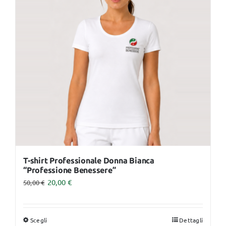
opzioni
possono
essere
scelte
nella
pagina
del
prodotto
T-shirt Professionale Donna Bianca
“Professione Benessere”
20,00
€
50,00
€
Scegli
Dettagli
Questo