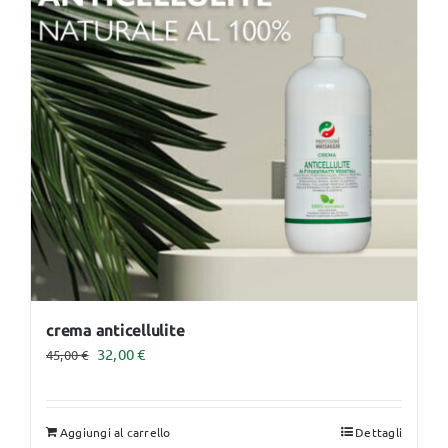
opzioni
possono
essere
scelte
nella
pagina
del
prodotto
crema anticellulite
Il
Il
32,00
€
45,00
€
prezzo
prezzo
originale
attuale
Aggiungi al carrello
Dettagli
era:
è: