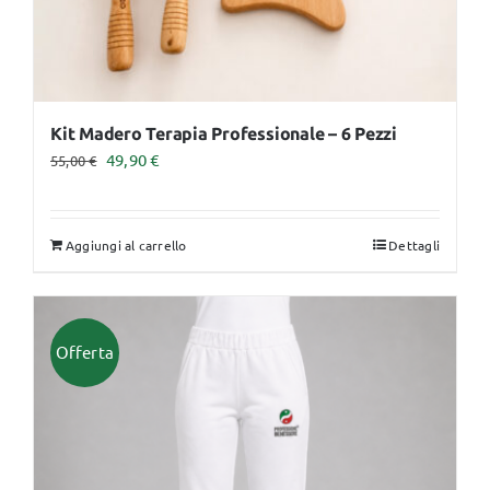
prodotto
Kit Madero Terapia Professionale – 6 Pezzi
Il
Il
49,90
€
55,00
€
prezzo
prezzo
originale
attuale
Aggiungi al carrello
Dettagli
era:
è:
55,00 €.
49,90 €.
Offerta