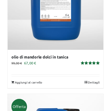
olio di mandorle dolci in tanica
Il
Il
67,00
€
99,00
€
Valutato
prezzo
prezzo
5.00
su 5
originale
attuale
Aggiungi al carrello
Dettagli
era:
è:
99,00 €.
67,00 €.
Offerta