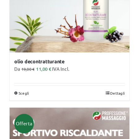
nella
pagina
del
prodotto
olio decontratturante
Da
11,00
€
IVA Incl.
19,00
€
Scegli
Dettagli
Questo
prodotto
ha
più
Offerta
varianti.
Le