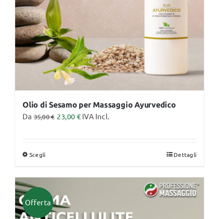
nella
pagina
del
prodotto
Olio di Sesamo per Massaggio Ayurvedico
Da
23,00
€
IVA Incl.
35,00
€
Scegli
Dettagli
Questo
prodotto
ha
più
Offerta
varianti.
Le