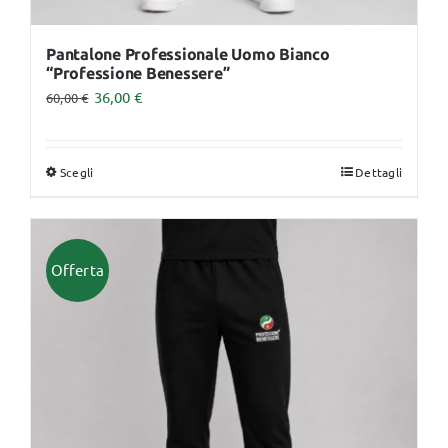
Pantalone Professionale Uomo Bianco
“Professione Benessere”
36,00
€
60,00
€
Scegli
Dettagli
Questo
prodotto
ha
più
Offerta
varianti.
Le
opzioni
possono
essere
scelte
nella