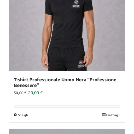
essere
scelte
nella
pagina
del
prodotto
T-shirt Professionale Uomo Nera “Professione
Benessere”
20,00
€
50,00
€
Scegli
Dettagli
Questo
prodotto
ha