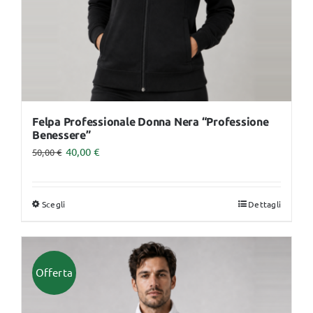
pagina
del
prodotto
Felpa Professionale Donna Nera “Professione
Benessere”
40,00
€
50,00
€
Scegli
Dettagli
Questo
prodotto
ha
più
Offerta
varianti.
Le