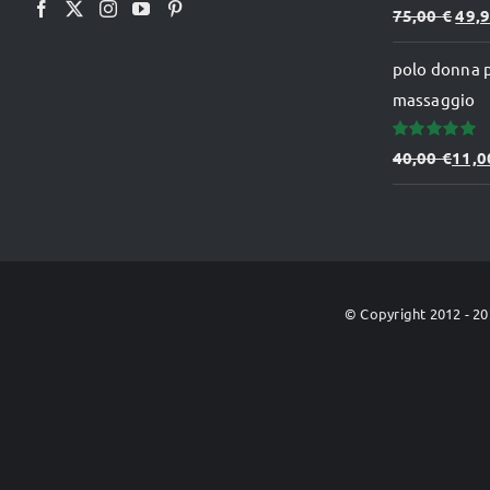
Valutato
Il
75,00
€
49,
5.00
su 5
prez
polo donna 
orig
massaggio
era:
75,0
Valutato
40,00
€
11,
5.00
su 5
© Copyright 2012 -
20