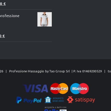
Il
90
€
zo
prezzo
professione
inale
attuale
è:
0 €.
49,90 €.
00
€
26 | Professione Massaggio by
Tao Group Srl
| P. Iva 01469200529 | tutt