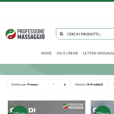
Salta
al
contenuto
Cerca
per:
HOME
OLI E CREME
LETTINI MASSAGG
Oli e Creme
Biancheria
Ordina per
Prezzo
Mostra
16 Prodotti
Offerta
Offerta