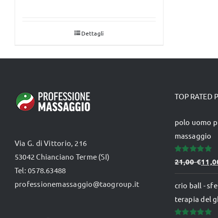
prezzo
prezzo
originale
attuale
Dettagli
era:
è:
149,00 €.
106,00 €.
TOP RATED 
polo uomo p
massaggio
Via G. di Vittorio, 216
53042 Chianciano Terme (SI)
Valutato
21,00
€
11,
5.00
su 5
Tel: 0578.63488
professionemassaggio@taogroup.it
crio ball - s
terapia del g