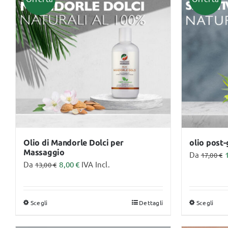
Monouso
Lettini
Olio di Mandorle Dolci per
olio post-
Massaggio
Da
17,00
€
Da
8,00
€
IVA Incl.
13,00
€
Scegli
Dettagli
Scegli
Questo
Que
prodotto
pro