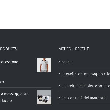
PRODUCTS
ARTICOLI RECENTI
rofessione
cache
I benefici del massaggio cr
00
€
La scelta delle pietre hot st
fera massaggiante
Le proprietà del mandorlo
hiaccio