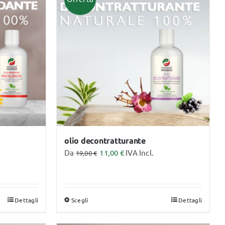
GHIACCIO
MADERO TERAPIA
Servizi
Dpi
ASSICURAZIONE
PROFESSIONALE
MASSAGGIATORE
CERTIFICATO
olio decontratturante
Da
11,00
€
IVA Incl.
19,00
€
Dettagli
Scegli
Dettagli
Questo
prodotto