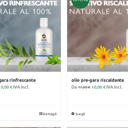
Video Corsi
gara rinfrescante
olio pre-gara riscaldante
10,00
€
IVA Incl.
Da
10,00
€
IVA Incl.
17,00
€
Dettagli
Scegli
sto
Questo
dotto
prodotto