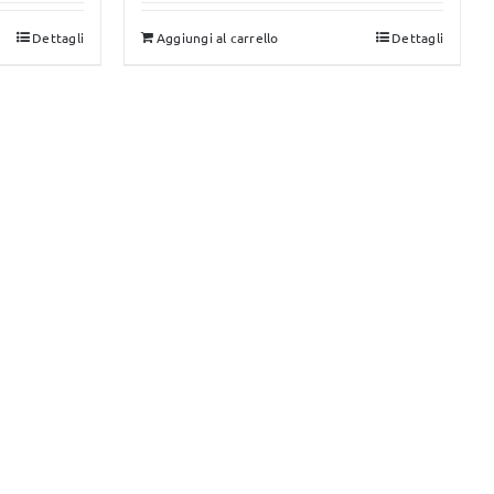
originale
attuale
Dettagli
Aggiungi al carrello
Dettagli
era:
è:
149,00 €.
106,00 €.