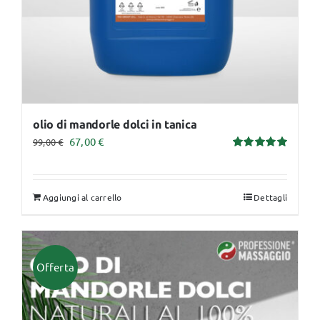
olio di mandorle dolci in tanica
Il
Il
67,00
€
99,00
€
Valutato
prezzo
prezzo
5.00
su 5
originale
attuale
Aggiungi al carrello
Dettagli
era:
è:
99,00 €.
67,00 €.
Offerta