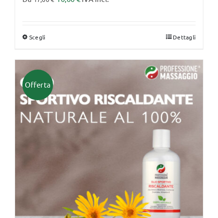
Scegli
Dettagli
Questo
prodotto
ha
più
Offerta
varianti.
Le
opzioni
possono
essere
scelte
nella
pagina
del
prodotto