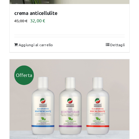
crema anticellulite
Il
Il
32,00
€
45,00
€
prezzo
prezzo
originale
attuale
Aggiungi al carrello
Dettagli
era:
è:
45,00 €.
32,00 €.
Offerta