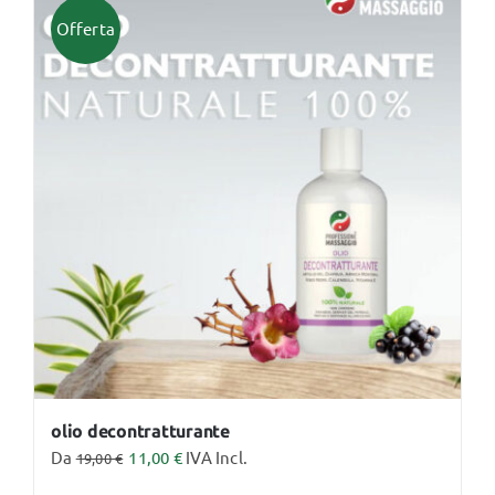
Offerta
olio decontratturante
Da
11,00
€
IVA Incl.
19,00
€