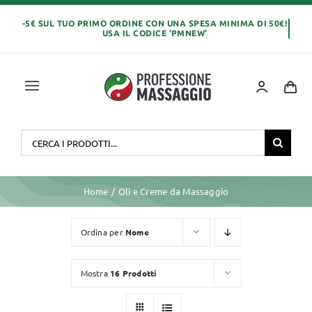
Salta
al
contenuto
Toggle
Navigation
Home
Cerca
per:
OLI E CREME
Home
Oli e Creme da Massaggio
LETTINI MASSAGGIO
Ordina per
Nome
ABBIGLIAMENTO
Mostra
16 Prodotti
MONOUSO