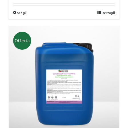
Scegli
Dettagli
Questo
prodotto
ha
più
Offerta
varianti.
Le
opzioni
possono
essere
scelte
nella
pagina
del
prodotto