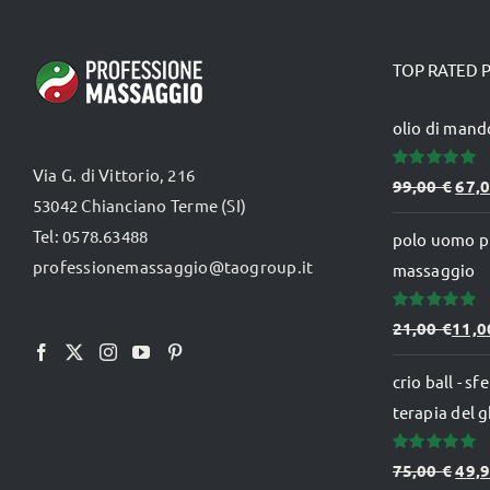
più
varianti.
TOP RATED 
Le
opzioni
olio di mando
possono
Via G. di Vittorio, 216
essere
Valutato
Il
99,00
€
67,
5.00
su 5
53042 Chianciano Terme (SI)
scelte
prez
Tel: 0578.63488
nella
polo uomo p
orig
professionemassaggio@taogroup.it
pagina
massaggio
era:
del
99,0
Valutato
21,00
€
11,
prodotto
5.00
su 5
crio ball - s
terapia del g
Valutato
Il
75,00
€
49,
5.00
su 5