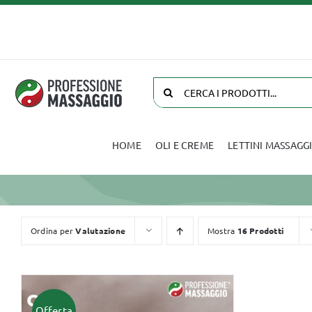
Salta
al
contenuto
Cerca
per:
HOME
OLI E CREME
LETTINI MASSAGG
Oli e Creme
Biancheria
Ordina per
Valutazione
Mostra
16 Prodotti
Offerta