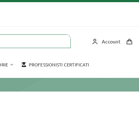
Account
ORIE
PROFESSIONISTI CERTIFICATI
Corsi in aula
Accessori
COPPETTAZIONE
HOT STONE
TAPING
MASSAGGIO CON