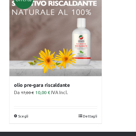
Monouso
Lettini
olio pre-gara riscaldante
Da
10,00
€
IVA Incl.
17,00
€
Scegli
Dettagli
Questo
prodotto
ha