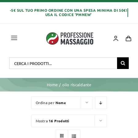
Salta
al
contenuto
Toggle
Navigation
Home
Cerca
per:
OLI E CREME
Home
olio riscaldante
LETTINI MASSAGGIO
Ordina per
Nome
ABBIGLIAMENTO
Mostra
16 Prodotti
MONOUSO