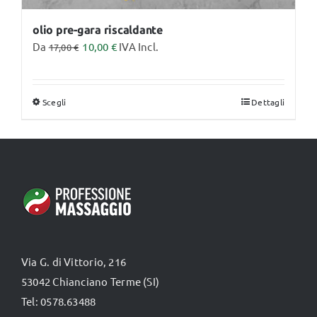
olio pre-gara riscaldante
Da
10,00
€
IVA Incl.
17,00
€
Scegli
Dettagli
Questo
prodotto
ha
più
varianti.
Le
opzioni
possono
Via G. di Vittorio, 216
essere
53042 Chianciano Terme (SI)
scelte
Tel: 0578.63488
nella