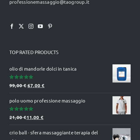
professionemassaggio@taogroup.it
pagina
del
prodotto
TOP RATED PRODUCTS
olio di mandorle dolci in tanica
Valutato
Il
Il
99,00
€
67,00
€
5.00
su 5
prezzo
prezzo
polo uomo professione massaggio
originale
attuale
era:
è:
Valutato
21,00
€
11,00
€
99,00 €.
67,00 €.
5.00
su 5
crio ball - sfera massaggiante terapia del