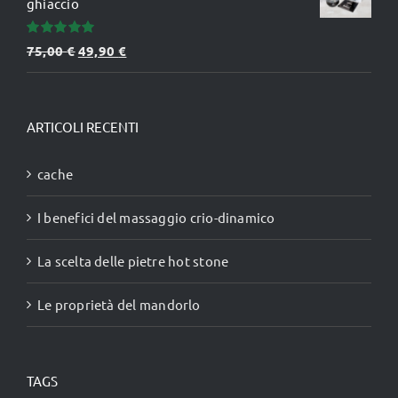
ghiaccio
Valutato
Il
Il
75,00
€
49,90
€
5.00
su 5
prezzo
prezzo
originale
attuale
era:
è:
ARTICOLI RECENTI
75,00 €.
49,90 €.
cache
I benefici del massaggio crio-dinamico
La scelta delle pietre hot stone
Le proprietà del mandorlo
TAGS