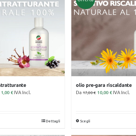
Video Corsi
ntratturante
olio pre-gara riscaldante
11,00
€
IVA Incl.
Da
10,00
€
IVA Incl.
17,00
€
Dettagli
Scegli
sto
Questo
dotto
prodotto