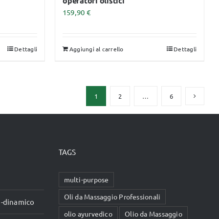
operatori olistici
159,90
€
Dettagli
Aggiungi al carrello
Dettagli
1
2
…
6
TAGS
multi-purpose
Oli da Massaggio Professionali
io-dinamico
olio ayurvedico
Olio da Massaggio