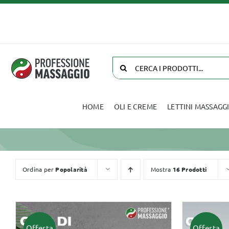
Salta
al
contenuto
Cerca
per:
HOME
OLI E CREME
LETTINI MASSAGG
Oli e Creme
Biancheria
Ordina per
Popolarità
Mostra
16 Prodotti
Offerta
Offerta