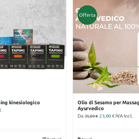
ha
più
Offerta
anti.
varianti.
Le
ioni
opzioni
sono
possono
ere
essere
te
scelte
a
nella
ina
pagina
del
dotto
prodotto
ing kinesiologico
Olio di Sesamo per Massa
Ayurvedico
€
Da
23,00
€
IVA Incl.
35,00
€