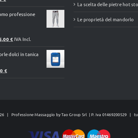
La scelta delle pietre hot st
dotto
prodotto
omo professione
Le proprietà del mandorlo
5,00
€
IVA Incl.
rle dolci in tanica
Il
00
€
zo
prezzo
inale
attuale
è:
0 €.
67,00 €.
26 | Professione Massaggio by
Tao Group Srl
| P. Iva 01469200529 | tutt