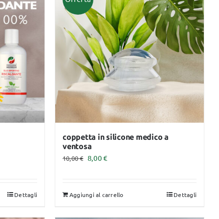
GHIACCIO
MADERO TERAPIA
Servizi
Dpi
ASSICURAZIONE
PROFESSIONALE
MASSAGGIATORE
CERTIFICATO
coppetta in silicone medico a
ventosa
Il
Il
8,00
€
10,00
€
prezzo
prezzo
originale
attuale
Dettagli
Aggiungi al carrello
Dettagli
era:
è:
10,00 €.
8,00 €.