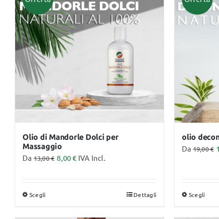
Monouso
Lettini
Olio di Mandorle Dolci per
olio deco
Massaggio
Da
19,00
€
Da
8,00
€
IVA Incl.
13,00
€
Scegli
Dettagli
Scegli
Questo
Que
prodotto
pro