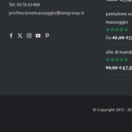
5.00
su 5
Tel: 0578.63488
pro
professionemassaggio@taogroup.it
pantalone u
massaggio
Valutato
Da
45,00
€
1
5.00
su 5
olio di mando
Valutato
Il
99,00
€
67,
5.00
su 5
prez
orig
era:
99,0
© Copyright 2012 -
20