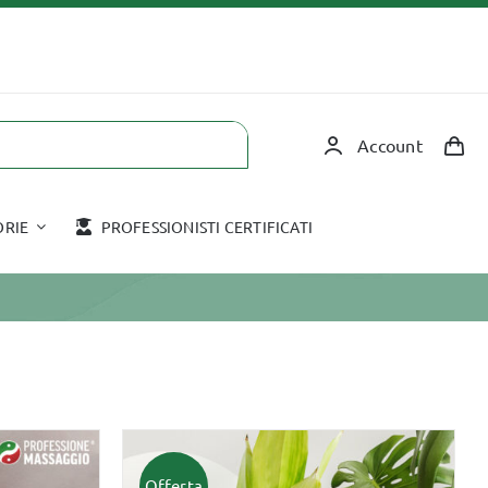
Account
ORIE
PROFESSIONISTI CERTIFICATI
Corsi in aula
Accessori
COPPETTAZIONE
HOT STONE
TAPING
MASSAGGIO CON
Offerta