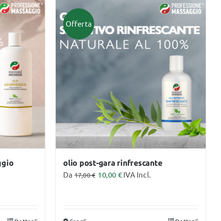
Offerta
ggio
olio post-gara rinfrescante
Da
10,00
€
IVA Incl.
17,00
€