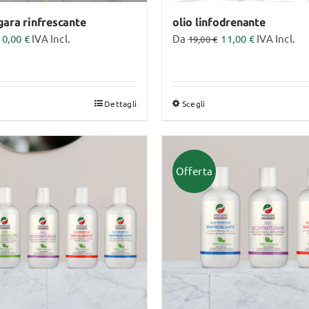
prodotto
gara rinfrescante
olio linfodrenante
10,00
€
IVA Incl.
Da
11,00
€
IVA Incl.
19,00
€
Dettagli
Scegli
sto
Questo
dotto
prodotto
ha
più
Offerta
anti.
varianti.
Le
ioni
opzioni
sono
possono
ere
essere
te
scelte
a
nella