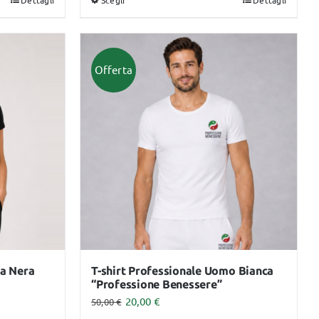
Dettagli
Scegli
Dettagli
Questo
prodotto
ha
più
Offerta
varianti.
Le
opzioni
possono
essere
scelte
nella
pagina
del
prodotto
na Nera
T-shirt Professionale Uomo Bianca
“Professione Benessere”
20,00
€
50,00
€