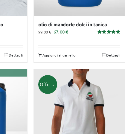
pagina
del
prodotto
vo
olio di mandorle dolci in tanica
Il
Il
67,00
€
99,00
€
Valutato
prezzo
prezzo
5.00
su 5
originale
attuale
Dettagli
Aggiungi al carrello
Dettagli
era:
è:
99,00 €.
67,00 €.
Offerta