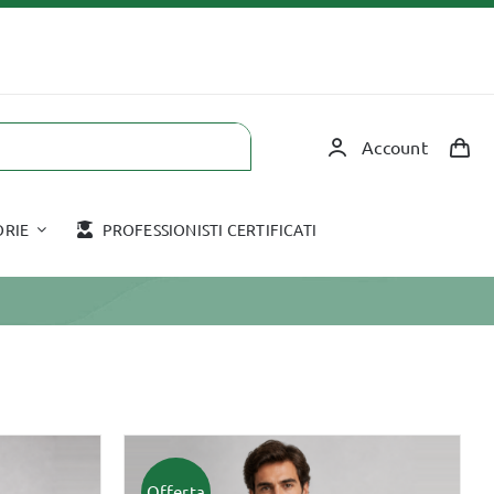
Account
ORIE
PROFESSIONISTI CERTIFICATI
Corsi in aula
Accessori
COPPETTAZIONE
HOT STONE
TAPING
MASSAGGIO CON
Offerta