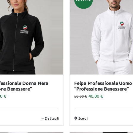
Video Corsi
fessionale Donna Nera
Felpa Professionale Uomo
one Benessere”
“Professione Benessere”
00
€
40,00
€
50,00
€
Dettagli
Scegli
sto
Questo
dotto
prodotto