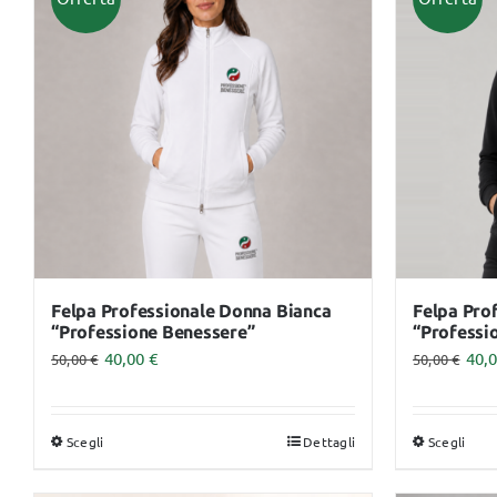
Monouso
Lettini
Felpa Professionale Donna Bianca
Felpa Pro
“Professione Benessere”
“Professi
40,00
€
40,
50,00
€
50,00
€
Scegli
Dettagli
Scegli
Questo
Que
prodotto
pro