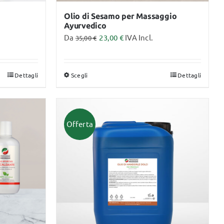
prodotto
Olio di Sesamo per Massaggio
Ayurvedico
Da
23,00
€
IVA Incl.
35,00
€
Dettagli
Scegli
Dettagli
Questo
prodotto
ha
più
Offerta
varianti.
Le
opzioni
possono
essere
scelte
nella