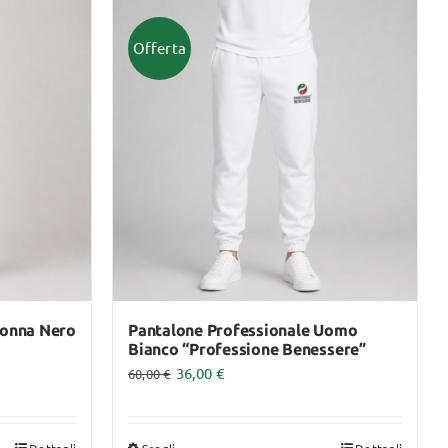
ha
più
Offerta
varianti.
Le
opzioni
possono
essere
scelte
nella
pagina
del
prodotto
Donna Nero
Pantalone Professionale Uomo
Bianco “Professione Benessere”
36,00
€
60,00
€