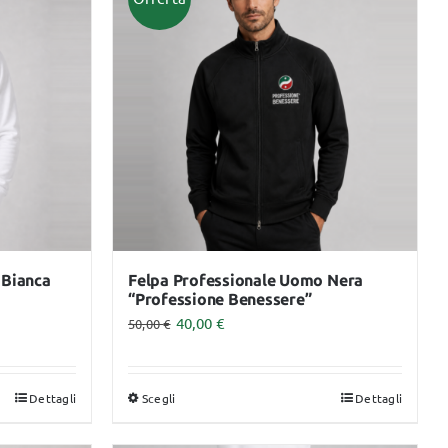
GHIACCIO
MADERO TERAPIA
Servizi
Dpi
ASSICURAZIONE
PROFESSIONALE
MASSAGGIATORE
CERTIFICATO
 Bianca
Felpa Professionale Uomo Nera
“Professione Benessere”
40,00
€
50,00
€
Dettagli
Scegli
Dettagli
Questo
prodotto