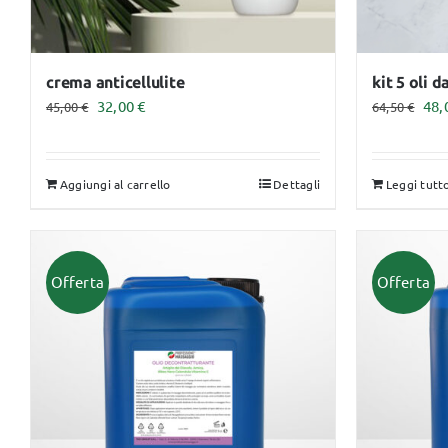
pagina
pag
del
del
prodotto
pro
crema anticellulite
kit 5 oli 
Il
Il
Il
32,00
€
48,
45,00
€
64,50
€
prezzo
prezzo
pre
originale
attuale
ori
Aggiungi al carrello
Dettagli
Leggi tutt
era:
è:
era
45,00 €.
32,00 €.
64,
Offerta
Offerta