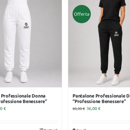
ha
più
Offerta
anti.
varianti.
Le
ioni
opzioni
sono
possono
ere
essere
te
scelte
a
nella
ina
pagina
del
dotto
prodotto
 Professionale Donna
Pantalone Professionale 
rofessione Benessere”
“Professione Benessere”
00
€
36,00
€
60,00
€