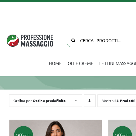
Salta
al
contenuto
Cerca
per:
HOME
OLI E CREME
LETTINI MASSAGG
Oli e Creme
Biancheria
Ordina per
Ordine predefinito
Mostra
48 Prodotti
Offerta
Offerta