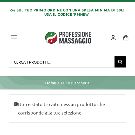
Salta
al
contenuto
Toggle
Navigation
Home
Cerca
per:
OLI E CREME
Home
Teli e Biancheria
LETTINI MASSAGGIO
Non è stato trovato nessun prodotto che
corrisponde alla tua selezione.
ABBIGLIAMENTO
MONOUSO