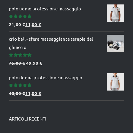
polo uomo professione massaggio
Valutato
21,00
€
11,00
€
5.00
su 5
crio ball - sfera massaggiante terapia del
ghiaccio
Valutato
Il
Il
75,00
€
49,90
€
5.00
su 5
prezzo
prezzo
polo donna professione massaggio
originale
attuale
era:
è:
Valutato
40,00
€
11,00
€
75,00 €.
49,90 €.
5.00
su 5
ARTICOLI RECENTI