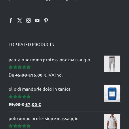
TOP RATED PRODUCTS
pantalone uomo professione massaggio
Valutato
Da
45,00
€
15,00
€
IVA Incl.
5.00
su 5
olio di mandorle dolci in tanica
Valutato
Il
Il
99,00
€
67,00
€
5.00
su 5
prezzo
prezzo
polo uomo professione massaggio
originale
attuale
era:
è: