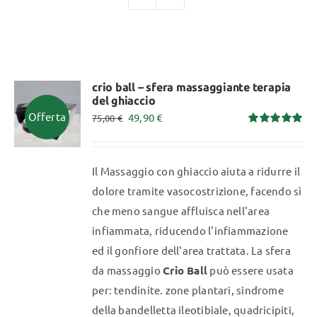
TUTTI I PRODOTTI
crio ball – sfera massaggiante terapia
Categorie
del ghiaccio
Il
Il
Offerta
49,90
€
75,00
€
Valutato
prezzo
prezzo
Professionisti Certificati
5.00
su 5
originale
attuale
Il Massaggio con ghiaccio aiuta a ridurre il
era:
è:
dolore tramite vasocostrizione, facendo sì
75,00 €.
49,90 €.
che meno sangue affluisca nell'area
infiammata, riducendo l'infiammazione
ed il gonfiore dell'area trattata. La sfera
da massaggio
Crio Ball
può essere usata
per: tendinite. zone plantari, sindrome
della bandelletta ileotibiale, quadricipiti,