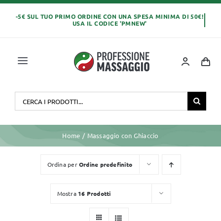
Salta
al
contenuto
Toggle
Navigation
Home
Cerca
per:
OLI E CREME
Home
Massaggio con Ghiaccio
LETTINI MASSAGGIO
Ordina per
Ordine predefinito
ABBIGLIAMENTO
Mostra
16 Prodotti
MONOUSO