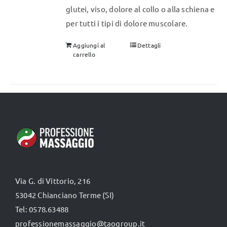
glutei, viso, dolore al collo o alla schiena e
per tutti i tipi di dolore muscolare.
Aggiungi al
Dettagli
carrello
Via G. di Vittorio, 216
53042 Chianciano Terme (SI)
Tel: 0578.63488
professionemassaggio@taogroup.it