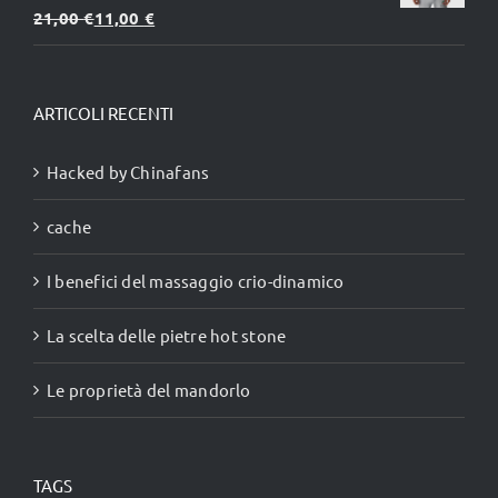
Valutato
21,00
€
11,00
€
99,00 €.
67,00 €.
5.00
su 5
ARTICOLI RECENTI
Hacked by Chinafans
cache
I benefici del massaggio crio-dinamico
La scelta delle pietre hot stone
Le proprietà del mandorlo
TAGS