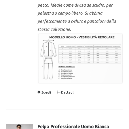
prodotto
petto. Ideale come divisa da studio, per
palestra o tempo libero.
Si abbina
perfettamente a t-shirt e pantaloni della
stessa collezione.
Scegli
Dettagli
Questo
prodotto
ha
più
varianti.
Felpa Professionale Uomo Bianca