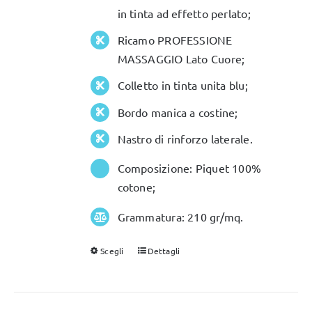
nella
in tinta ad effetto perlato;
pagina
Ricamo PROFESSIONE
del
MASSAGGIO Lato Cuore;
prodotto
Colletto in tinta unita blu;
Bordo manica a costine;
Nastro di rinforzo laterale.
Composizione: Piquet 100%
cotone;
Grammatura: 210 gr/mq.
Scegli
Dettagli
Questo
prodotto
ha
più