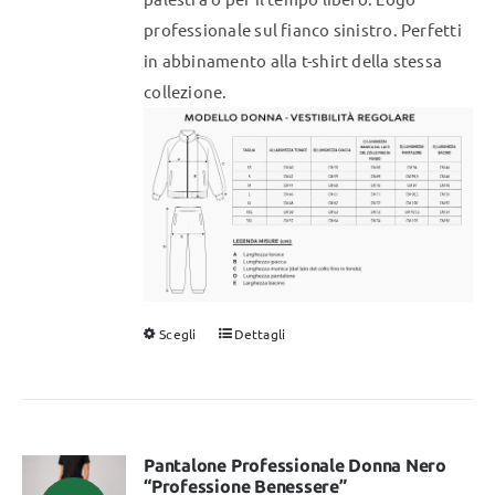
professionale sul fianco sinistro. Perfetti
in abbinamento alla t-shirt della stessa
collezione.
Scegli
Dettagli
Questo
prodotto
ha
più
varianti.
Pantalone Professionale Donna Nero
“Professione Benessere”
Le