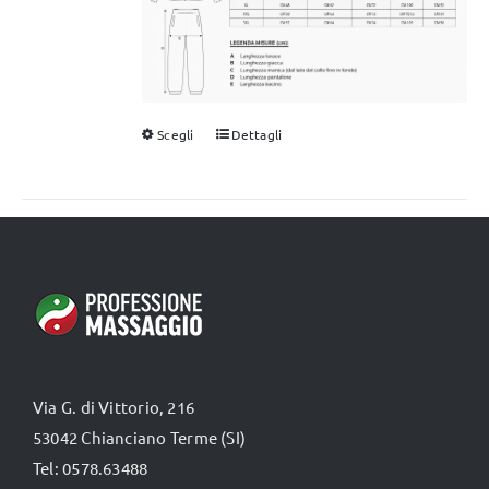
Scegli
Dettagli
Questo
prodotto
ha
più
varianti.
Le
opzioni
possono
essere
Via G. di Vittorio, 216
scelte
53042 Chianciano Terme (SI)
nella
Tel: 0578.63488
pagina