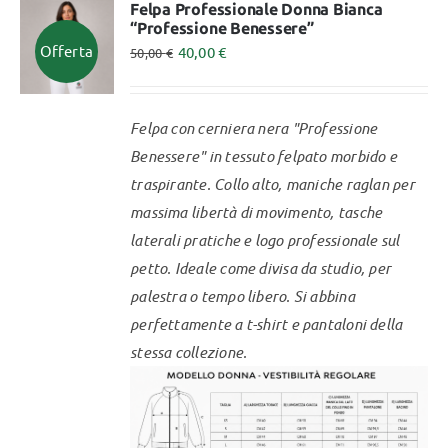
varianti.
Felpa Professionale Donna Bianca
“Professione Benessere”
Le
Offerta
40,00
€
50,00
€
opzioni
possono
essere
Felpa con cerniera nera "Professione
scelte
Benessere" in tessuto felpato morbido e
nella
traspirante. Collo alto, maniche raglan per
pagina
massima libertà di movimento, tasche
del
laterali pratiche e logo professionale sul
prodotto
petto. Ideale come divisa da studio, per
palestra o tempo libero.
Si abbina
perfettamente a t-shirt e pantaloni della
stessa collezione.