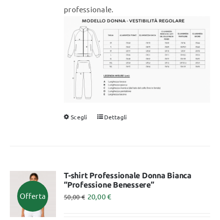
professionale.
Scegli
Dettagli
Questo
prodotto
ha
più
varianti.
T-shirt Professionale Donna Bianca
“Professione Benessere”
Le
Offerta
20,00
€
50,00
€
opzioni
possono