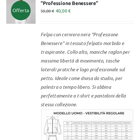
“Professione Benessere”
Le
Offerta
40,00
€
50,00
€
opzioni
possono
essere
Felpa con cerniera nera "Professione
scelte
Benessere" in tessuto felpato morbido e
nella
traspirante. Collo alto, maniche raglan per
pagina
massima libertà di movimento, tasche
del
laterali pratiche e logo professionale sul
prodotto
petto. Ideale come divisa da studio, per
palestra o tempo libero.
Si abbina
perfettamente a t-shirt e pantaloni della
stessa collezione.