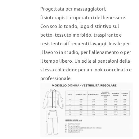
essere
Progettata per massaggiatori,
scelte
fisioterapisti e operatori del benessere.
nella
Con scollo tondo, logo distintivo sul
pagina
petto, tessuto morbido, traspirante e
del
resistente ai frequenti lavaggi. Ideale per
prodotto
il lavoro in studio, per l'allenamento o per
il tempo libero. Uniscila ai pantaloni della
stessa collezione per un look coordinato e
professionale.