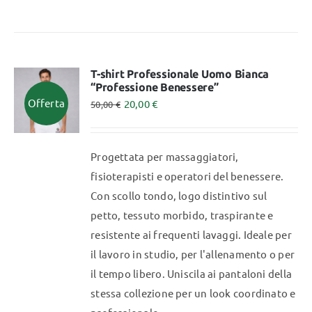
prodotto
ha
più
varianti.
T-shirt Professionale Uomo Bianca
“Professione Benessere”
Le
Offerta
20,00
€
50,00
€
opzioni
possono
essere
Progettata per massaggiatori,
scelte
fisioterapisti e operatori del benessere.
nella
Con scollo tondo, logo distintivo sul
pagina
petto, tessuto morbido, traspirante e
del
resistente ai frequenti lavaggi. Ideale per
prodotto
il lavoro in studio, per l'allenamento o per
il tempo libero. Uniscila ai pantaloni della
stessa collezione per un look coordinato e