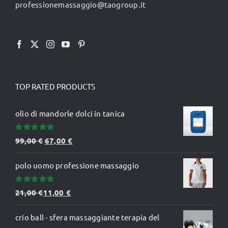
professionemassaggio@taogroup.it
del
prodotto
TOP RATED PRODUCTS
olio di mandorle dolci in tanica
Valutato
Il
Il
99,00
€
67,00
€
5.00
su 5
prezzo
prezzo
polo uomo professione massaggio
originale
attuale
era:
è:
Valutato
21,00
€
11,00
€
99,00 €.
67,00 €.
5.00
su 5
crio ball - sfera massaggiante terapia del