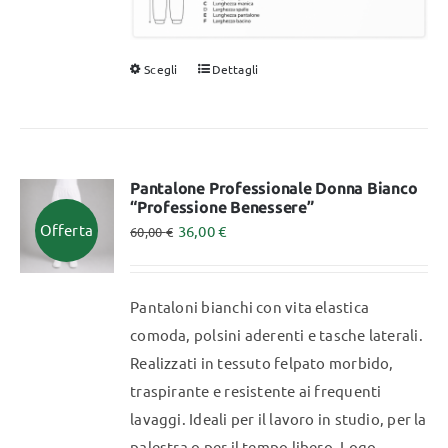
Scegli
Dettagli
Questo
prodotto
ha
più
varianti.
Pantalone Professionale Donna Bianco
“Professione Benessere”
Le
Offerta
36,00
€
60,00
€
opzioni
possono
essere
Pantaloni bianchi con vita elastica
scelte
comoda, polsini aderenti e tasche laterali.
nella
Realizzati in tessuto felpato morbido,
pagina
traspirante e resistente ai frequenti
del
lavaggi. Ideali per il lavoro in studio, per la
prodotto
palestra o per il tempo libero. Logo