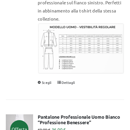
professionale sul fianco sinistro. Perfetti
in abbinamento alla t-shirt della stessa
collezione.
Scegli
Dettagli
Questo
prodotto
ha
più
varianti.
Pantalone Professionale Uomo Bianco
“Professione Benessere”
Le
Offerta
36,00
€
60,00
€