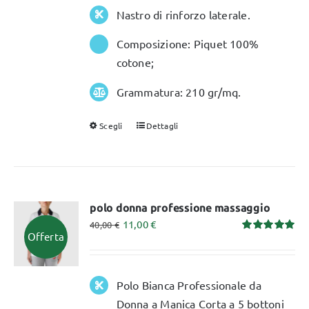
Nastro di rinforzo laterale.
Composizione: Piquet 100%
cotone;
Grammatura: 210 gr/mq.
Scegli
Dettagli
Questo
prodotto
ha
più
varianti.
polo donna professione massaggio
11,00
€
Le
40,00
€
Offerta
Valutato
opzioni
5.00
su 5
possono
essere
Polo Bianca Professionale da
scelte
Donna a Manica Corta a 5 bottoni