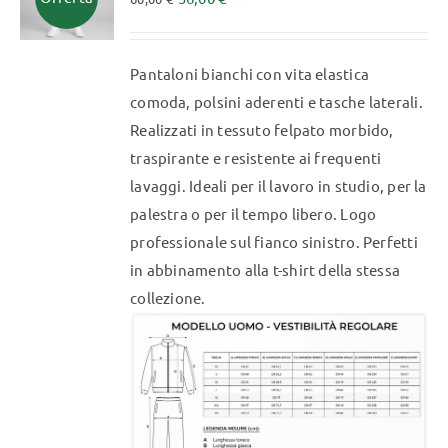
opzioni
possono
essere
Pantaloni bianchi con vita elastica
scelte
comoda, polsini aderenti e tasche laterali.
nella
Realizzati in tessuto felpato morbido,
pagina
traspirante e resistente ai frequenti
del
lavaggi. Ideali per il lavoro in studio, per la
prodotto
palestra o per il tempo libero. Logo
professionale sul fianco sinistro. Perfetti
in abbinamento alla t-shirt della stessa
collezione.