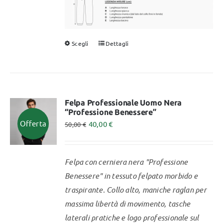
Scegli
Dettagli
Questo
prodotto
ha
più
varianti.
Felpa Professionale Uomo Nera
“Professione Benessere”
Le
Offerta
40,00
€
50,00
€
opzioni
possono
essere
Felpa con cerniera nera "Professione
scelte
Benessere" in tessuto felpato morbido e
nella
traspirante. Collo alto, maniche raglan per
pagina
massima libertà di movimento, tasche
del
laterali pratiche e logo professionale sul