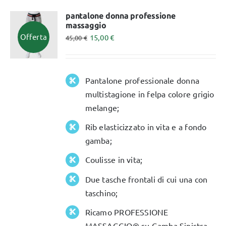
varianti.
pantalone donna professione
massaggio
Le
Offerta
15,00
€
45,00
€
opzioni
possono
essere
Pantalone professionale donna
scelte
multistagione in felpa colore grigio
nella
melange;
pagina
Rib elasticizzato in vita e a fondo
del
gamba;
prodotto
Coulisse in vita;
Due tasche frontali di cui una con
taschino;
Ricamo PROFESSIONE
MASSAGGIO® su Gamba Sinistra.