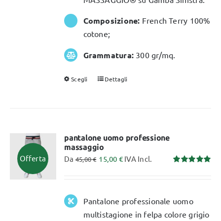
Composizione:
French Terry 100%
cotone;
Grammatura:
300 gr/mq.
Scegli
Dettagli
Questo
prodotto
ha
più
varianti.
pantalone uomo professione
massaggio
Le
Offerta
Da
15,00
€
IVA Incl.
45,00
€
opzioni
Valutato
possono
5.00
su 5
essere
Pantalone professionale uomo
scelte
multistagione in felpa colore grigio
nella