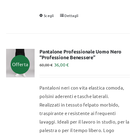
Scegli
Dettagli
Questo
prodotto
ha
più
varianti.
Pantalone Professionale Uomo Nero
“Professione Benessere”
Le
Offerta
36,00
€
60,00
€
opzioni
possono
essere
Pantaloni neri con vita elastica comoda,
scelte
polsini aderenti e tasche laterali.
nella
Realizzati in tessuto felpato morbido,
pagina
traspirante e resistente ai frequenti
del
lavaggi. Ideali per il lavoro in studio, per la
prodotto
palestra o per il tempo libero. Logo