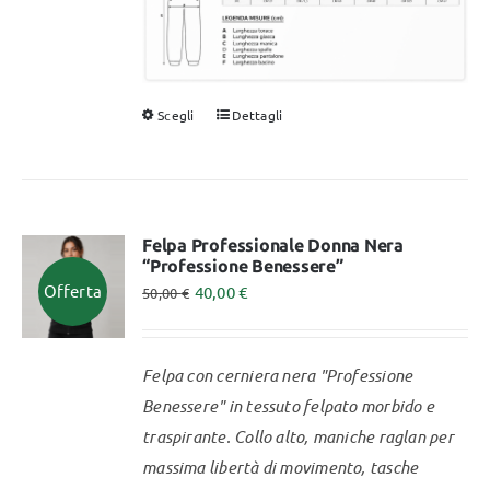
Scegli
Dettagli
Questo
prodotto
ha
più
varianti.
Felpa Professionale Donna Nera
“Professione Benessere”
Le
Offerta
40,00
€
50,00
€
opzioni
possono
essere
Felpa con cerniera nera "Professione
scelte
Benessere" in tessuto felpato morbido e
nella
traspirante. Collo alto, maniche raglan per
pagina
massima libertà di movimento, tasche
del