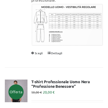
professionale.
Scegli
Dettagli
Questo
prodotto
ha
più
varianti.
T-shirt Professionale Uomo Nera
“Professione Benessere”
Le
Offerta
20,00
€
50,00
€
opzioni
possono
essere