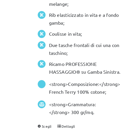
melange;
pagina
Rib elasticizzato in vita e a fondo
del
gamba;
prodotto
Coulisse in vita;
Due tasche frontali di cui una con
taschino;
Ricamo PROFESSIONE
MASSAGGIO® su Gamba Sinistra.
<strong>Composizione:</strong>
French Terry 100% cotone;
<strong>Grammatura:
</strong> 300 gr/mq.
Scegli
Dettagli
Questo