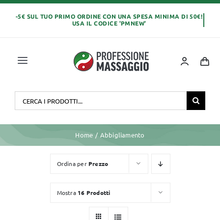
Salta
al
contenuto
Toggle
Navigation
Home
Cerca
per:
OLI E CREME
Home
Abbigliamento
LETTINI MASSAGGIO
Ordina per
Prezzo
ABBIGLIAMENTO
Mostra
16 Prodotti
MONOUSO