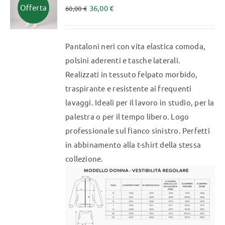
Offerta
36,00
€
60,00
€
opzioni
possono
essere
Pantaloni neri con vita elastica comoda,
scelte
polsini aderenti e tasche laterali.
nella
Realizzati in tessuto felpato morbido,
pagina
traspirante e resistente ai frequenti
del
lavaggi. Ideali per il lavoro in studio, per la
prodotto
palestra o per il tempo libero. Logo
professionale sul fianco sinistro. Perfetti
in abbinamento alla t-shirt della stessa
collezione.