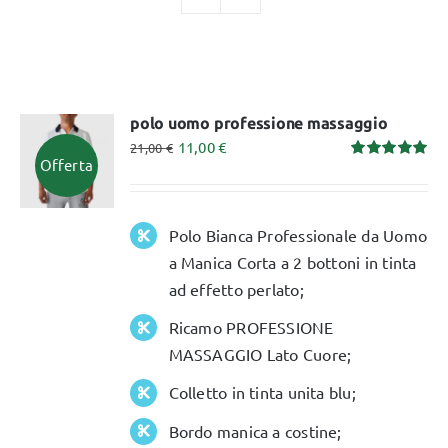
TUTTI I PRODOTTI
polo uomo professione massaggio
Categorie
11,00
€
21,00
€
Offerta
Valutato
5.00
su 5
Professionisti Certificati
Polo Bianca Professionale da Uomo
a Manica Corta a 2 bottoni in tinta
ad effetto perlato;
Ricamo PROFESSIONE
MASSAGGIO Lato Cuore;
Colletto in tinta unita blu;
Bordo manica a costine;