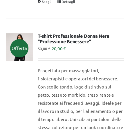
Scegli
Dettagli
Questo
prodotto
ha
più
varianti.
T-shirt Professionale Donna Nera
“Professione Benessere”
Le
Offerta
20,00
€
50,00
€
opzioni
possono
essere
Progettata per massaggiatori,
scelte
fisioterapisti e operatori del benessere.
nella
Con scollo tondo, logo distintivo sul
pagina
petto, tessuto morbido, traspirante e
del
resistente ai frequenti lavaggi. Ideale per
prodotto
il lavoro in studio, per l'allenamento o per
il tempo libero. Uniscila ai pantaloni della
stessa collezione per un look coordinato e