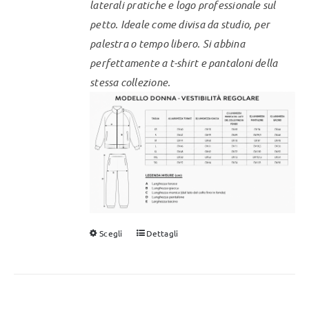
laterali pratiche e logo professionale sul
prodotto
petto. Ideale come divisa da studio, per
palestra o tempo libero.
Si abbina
perfettamente a t-shirt e pantaloni della
stessa collezione.
Scegli
Dettagli
Questo
prodotto
ha
più