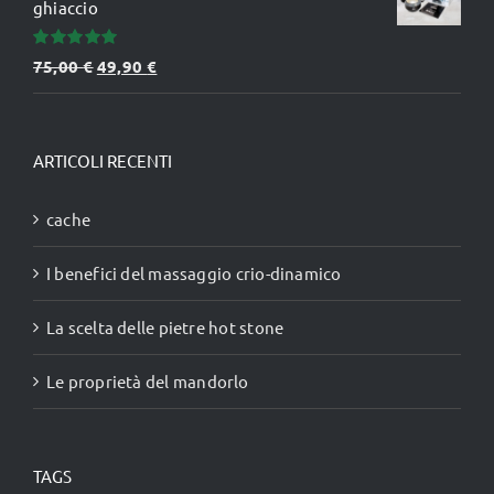
ghiaccio
Valutato
Il
Il
75,00
€
49,90
€
5.00
su 5
prezzo
prezzo
originale
attuale
era:
è:
ARTICOLI RECENTI
75,00 €.
49,90 €.
cache
I benefici del massaggio crio-dinamico
La scelta delle pietre hot stone
Le proprietà del mandorlo
TAGS