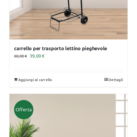
pagina
del
prodotto
carrello per trasporto lettino pieghevole
Il
Il
39,00
€
60,00
€
prezzo
prezzo
originale
attuale
Aggiungi al carrello
Dettagli
era:
è:
60,00 €.
39,00 €.
Offerta