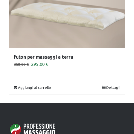
nella
pagina
del
prodotto
futon per massaggi a terra
Il
Il
295,00
€
350,00
€
prezzo
prezzo
originale
attuale
Aggiungi al carrello
Dettagli
era:
è:
350,00 €.
295,00 €.