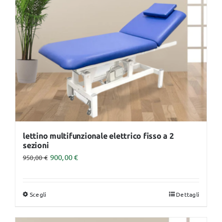
lettino multifunzionale elettrico fisso a 2
sezioni
900,00
€
950,00
€
Scegli
Dettagli
Questo
prodotto