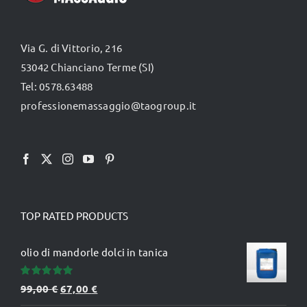
Via G. di Vittorio, 216
53042 Chianciano Terme (SI)
Tel: 0578.63488
professionemassaggio@taogroup.it
TOP RATED PRODUCTS
olio di mandorle dolci in tanica
Valutato
Il
Il
99,00
€
67,00
€
5.00
su 5
prezzo
prezzo