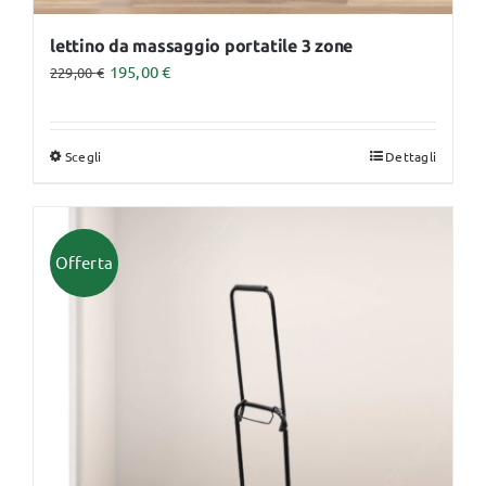
lettino da massaggio portatile 3 zone
195,00
€
229,00
€
Scegli
Dettagli
Questo
prodotto
ha
più
Offerta
varianti.
Le
opzioni
possono
essere
scelte
nella