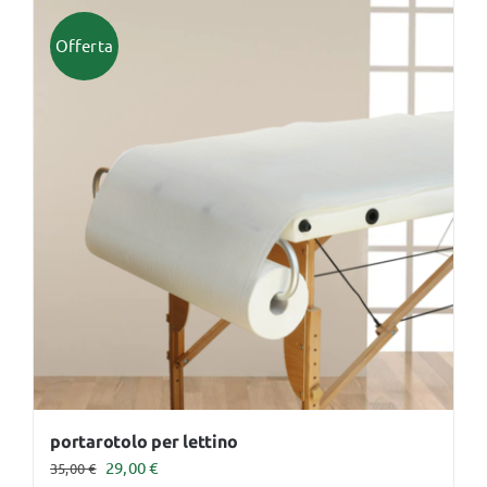
ha
più
Offerta
varianti.
Le
opzioni
possono
essere
scelte
nella
pagina
del
prodotto
portarotolo per lettino
Il
Il
29,00
€
35,00
€