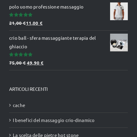
polo uomo professione massaggio
originale
attuale
era:
è:
Valutato
21,00
€
11,00
€
99,00 €.
67,00 €.
5.00
su 5
crio ball - sfera massaggiante terapia del
ghiaccio
Valutato
Il
Il
75,00
€
49,90
€
5.00
su 5
prezzo
prezzo
originale
attuale
era:
è:
ARTICOLI RECENTI
75,00 €.
49,90 €.
cache
I benefici del massaggio crio-dinamico
La scelta delle pietre hot stone