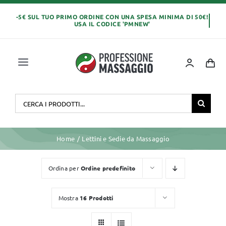
Salta
al
contenuto
Toggle
Navigation
Home
Cerca
per:
OLI E CREME
Home
Lettini e Sedie da Massaggio
LETTINI MASSAGGIO
Ordina per
Ordine predefinito
ABBIGLIAMENTO
Mostra
16 Prodotti
MONOUSO