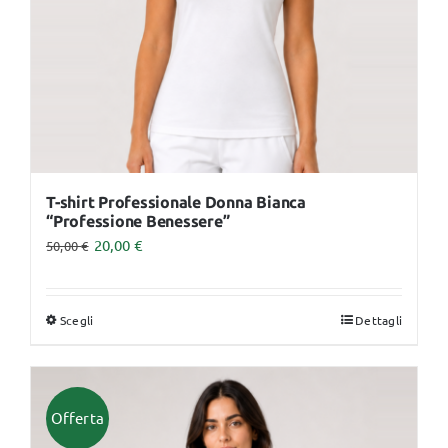
nella
pagina
del
prodotto
T-shirt Professionale Donna Bianca
“Professione Benessere”
20,00
€
50,00
€
Scegli
Dettagli
Questo
prodotto
ha
più
Offerta
varianti.