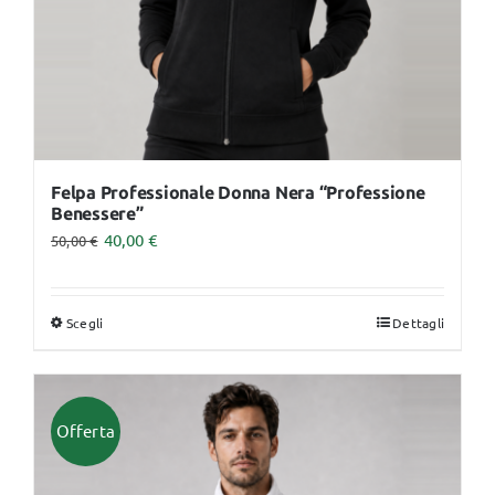
pagina
del
prodotto
Felpa Professionale Donna Nera “Professione
Benessere”
40,00
€
50,00
€
Scegli
Dettagli
Questo
prodotto
ha
più
Offerta
varianti.
Le