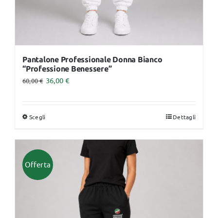
prodotto
Pantalone Professionale Donna Bianco
“Professione Benessere”
36,00
€
60,00
€
Scegli
Dettagli
Questo
prodotto
ha
più
Offerta
varianti.
Le
opzioni
possono