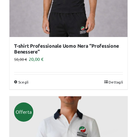
del
prodotto
T-shirt Professionale Uomo Nera “Professione
Benessere”
20,00
€
50,00
€
Scegli
Dettagli
Questo
prodotto
ha
più
Offerta
varianti.
Le
opzioni