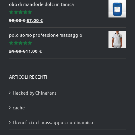
olio di mandorle dolci in tanica
Valutato
Il
Il
99,00
€
67,00
€
5.00
su 5
prezzo
prezzo
polo uomo professione massaggio
originale
attuale
era:
è:
Valutato
21,00
€
11,00
€
99,00 €.
67,00 €.
5.00
su 5
ARTICOLI RECENTI
Hacked by Chinafans
cache
I benefici del massaggio crio-dinamico