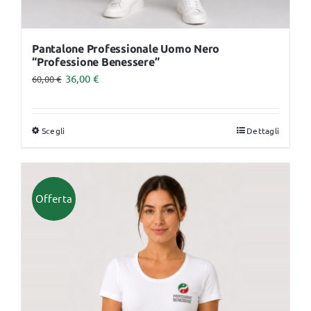
Pantalone Professionale Uomo Nero
“Professione Benessere”
36,00
€
60,00
€
Scegli
Dettagli
Questo
prodotto
ha
più
Offerta
varianti.
Le
opzioni
possono
essere
scelte