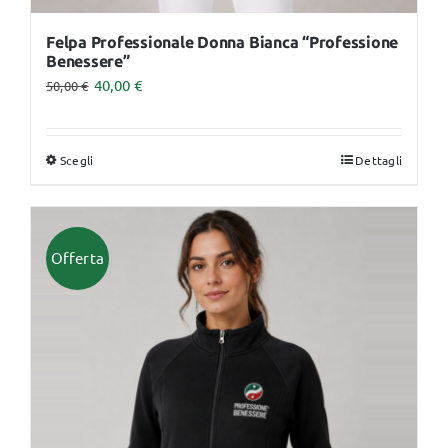
Felpa Professionale Donna Bianca “Professione
Benessere”
40,00
€
50,00
€
Scegli
Dettagli
Questo
prodotto
ha
più
Offerta
varianti.
Le
opzioni
possono
essere
scelte
nella