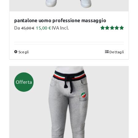
pantalone uomo professione massaggio
Da
15,00
€
IVA Incl.
45,00
€
Valutato
5.00
su 5
Scegli
Dettagli
Questo
prodotto
ha
più
Offerta
varianti.
Le
opzioni
possono
essere
scelte