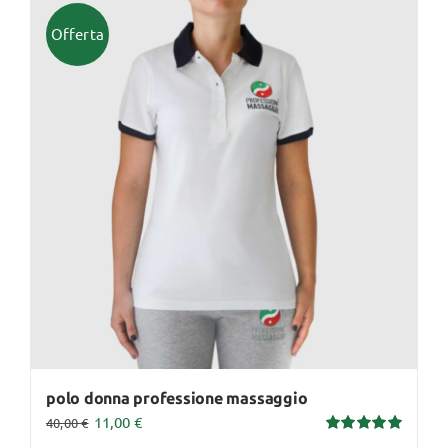
più
Offerta
varianti.
Le
opzioni
possono
essere
scelte
nella
pagina
del
prodotto
polo donna professione massaggio
11,00
€
40,00
€
Valutato