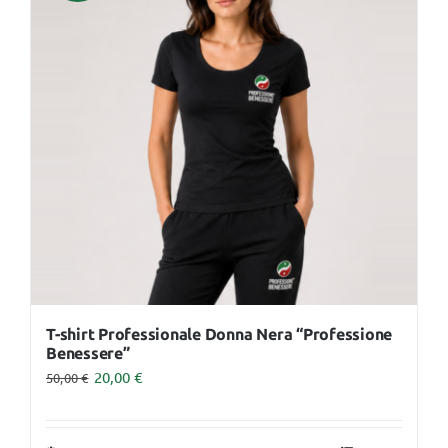
Le
opzioni
possono
essere
scelte
nella
pagina
del
prodotto
T-shirt Professionale Donna Nera “Professione
Benessere”
20,00
€
50,00
€