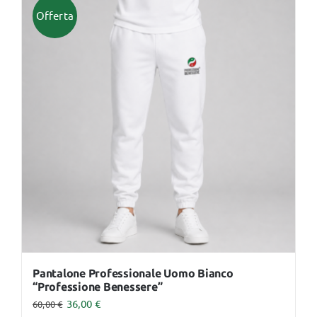
più
Offerta
varianti.
Le
opzioni
possono
essere
scelte
nella
pagina
del
prodotto
Pantalone Professionale Uomo Bianco
“Professione Benessere”
36,00
€
60,00
€