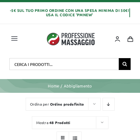
Salta
al
contenuto
Toggle
Navigation
Home
Cerca
per:
OLI E CREME
Home
Abbigliamento
LETTINI MASSAGGIO
Ordina per
Ordine predefinito
ABBIGLIAMENTO
Mostra
48 Prodotti
MONOUSO