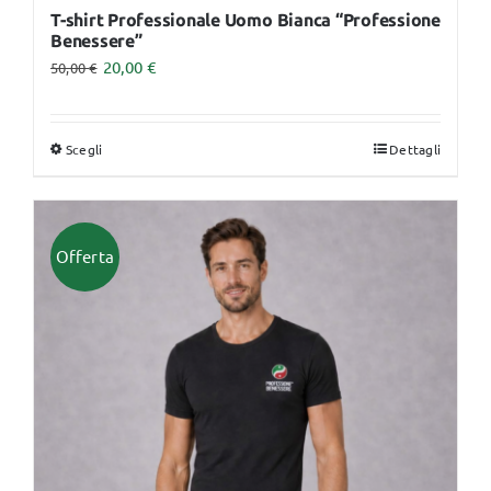
T-shirt Professionale Uomo Bianca “Professione
Benessere”
20,00
€
50,00
€
Scegli
Dettagli
Questo
prodotto
ha
più
Offerta
varianti.
Le
opzioni
possono
essere
scelte
nella
pagina