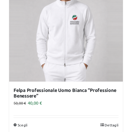
opzioni
possono
essere
scelte
nella
pagina
del
prodotto
Felpa Professionale Uomo Bianca “Professione
Benessere”
40,00
€
50,00
€
Scegli
Dettagli
Questo