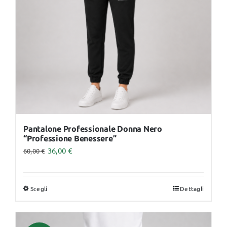
essere
scelte
nella
pagina
del
prodotto
Pantalone Professionale Donna Nero
“Professione Benessere”
36,00
€
60,00
€
Scegli
Dettagli
Questo
prodotto
ha