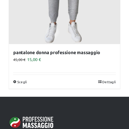
nella
pagina
del
prodotto
pantalone donna professione massaggio
15,00
€
45,00
€
Scegli
Dettagli
Questo
prodotto
ha
più
varianti.
Le