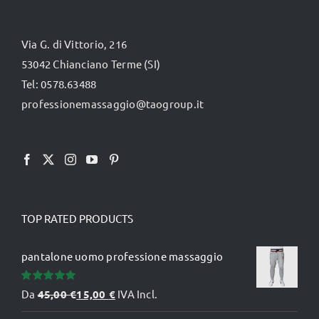
opzioni
possono
Via G. di Vittorio, 216
essere
53042 Chianciano Terme (SI)
scelte
Tel: 0578.63488
nella
professionemassaggio@taogroup.it
pagina
del
prodotto
TOP RATED PRODUCTS
pantalone uomo professione massaggio
Valutato
Da
45,00
€
15,00
€
IVA Incl.
5.00
su 5