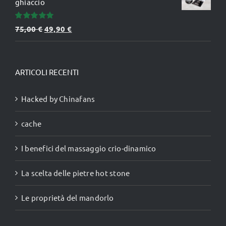
ghiaccio
Valutato
Il
Il
75,00
€
49,90
€
5.00
su 5
prezzo
prezzo
originale
attuale
era:
è:
ARTICOLI RECENTI
75,00 €.
49,90 €.
Hacked by Chinafans
cache
I benefici del massaggio crio-dinamico
La scelta delle pietre hot stone
Le proprietà del mandorlo