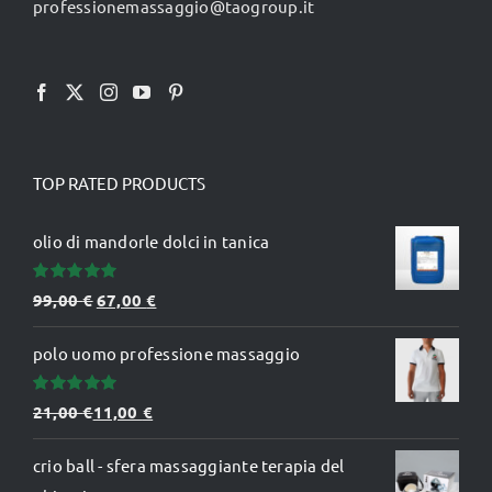
professionemassaggio@taogroup.it
pagina
del
prodotto
TOP RATED PRODUCTS
olio di mandorle dolci in tanica
Valutato
Il
Il
99,00
€
67,00
€
5.00
su 5
prezzo
prezzo
polo uomo professione massaggio
originale
attuale
era:
è:
Valutato
21,00
€
11,00
€
99,00 €.
67,00 €.
5.00
su 5
crio ball - sfera massaggiante terapia del