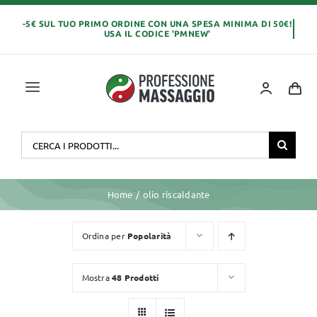
Salta
al
contenuto
Toggle
Navigation
Home
Cerca
per:
OLI E CREME
Home
olio riscaldante
LETTINI MASSAGGIO
Ordina per
Popolarità
ABBIGLIAMENTO
Mostra
48 Prodotti
MONOUSO