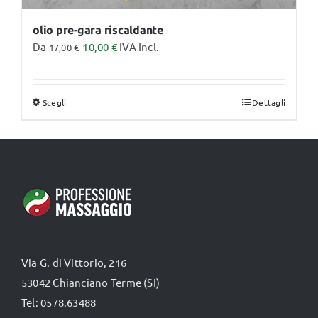
olio pre-gara riscaldante
Da
10,00
€
IVA Incl.
17,00
€
Scegli
Dettagli
Questo
prodotto
ha
più
varianti.
Le
opzioni
possono
Via G. di Vittorio, 216
essere
53042 Chianciano Terme (SI)
scelte
Tel: 0578.63488
nella