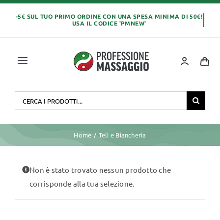
Salta
al
contenuto
Toggle
Navigation
Home
Cerca
per:
OLI E CREME
Home
Teli e Biancheria
LETTINI MASSAGGIO
Non è stato trovato nessun prodotto che
corrisponde alla tua selezione.
ABBIGLIAMENTO
MONOUSO