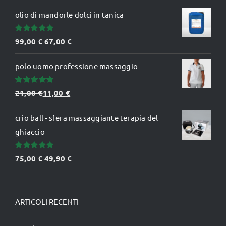
olio di mandorle dolci in tanica
Valutato
Il
Il
99,00
€
67,00
€
5.00
su 5
prezzo
prezzo
polo uomo professione massaggio
originale
attuale
era:
è:
Valutato
21,00
€
11,00
€
99,00 €.
67,00 €.
5.00
su 5
crio ball - sfera massaggiante terapia del
ghiaccio
Valutato
Il
Il
75,00
€
49,90
€
5.00
su 5
prezzo
prezzo
originale
attuale
era:
è:
ARTICOLI RECENTI
75,00 €.
49,90 €.