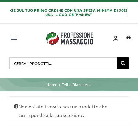
Salta
al
contenuto
Toggle
Navigation
Home
Cerca
per:
OLI E CREME
Home
Teli e Biancheria
LETTINI MASSAGGIO
Non è stato trovato nessun prodotto che
corrisponde alla tua selezione.
ABBIGLIAMENTO
MONOUSO