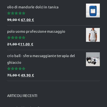
olio di mandorle dolci in tanica
Valutato
Il
Il
99,00
€
67,00
€
5.00
su 5
prezzo
prezzo
polo uomo professione massaggio
originale
attuale
era:
è:
Valutato
21,00
€
11,00
€
99,00 €.
67,00 €.
5.00
su 5
crio ball - sfera massaggiante terapia del
ghiaccio
Valutato
Il
Il
75,00
€
49,90
€
5.00
su 5
prezzo
prezzo
originale
attuale
era:
è:
ARTICOLI RECENTI
75,00 €.
49,90 €.