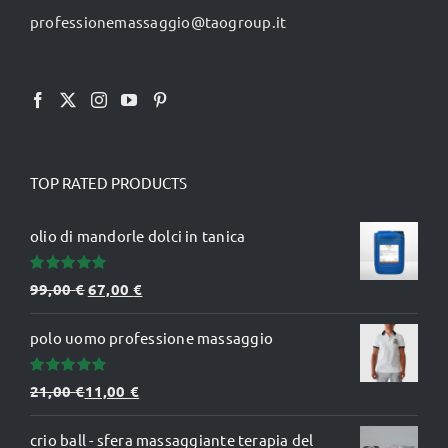
professionemassaggio@taogroup.it
TOP RATED PRODUCTS
olio di mandorle dolci in tanica
Valutato
Il
Il
99,00
€
67,00
€
5.00
su 5
prezzo
prezzo
polo uomo professione massaggio
originale
attuale
era:
è:
Valutato
21,00
€
11,00
€
99,00 €.
67,00 €.
5.00
su 5
crio ball - sfera massaggiante terapia del