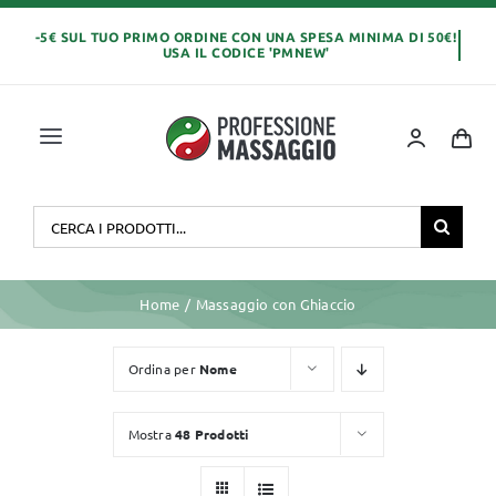
Salta
al
contenuto
Toggle
Navigation
Home
Cerca
per:
OLI E CREME
Home
Massaggio con Ghiaccio
LETTINI MASSAGGIO
Ordina per
Nome
ABBIGLIAMENTO
Mostra
48 Prodotti
MONOUSO