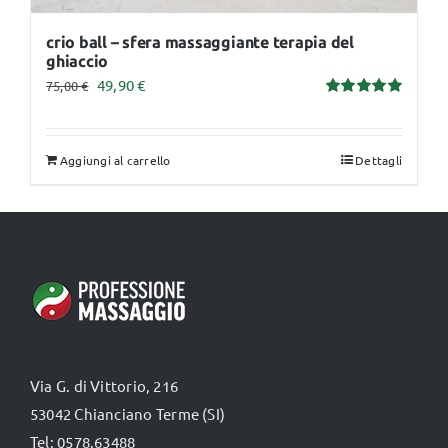
crio ball – sfera massaggiante terapia del
ghiaccio
Il
Il
49,90
€
75,00
€
Valutato
prezzo
prezzo
5.00
su 5
originale
attuale
Aggiungi al carrello
Dettagli
era:
è:
75,00 €.
49,90 €.
Via G. di Vittorio, 216
53042 Chianciano Terme (SI)
Tel: 0578.63488