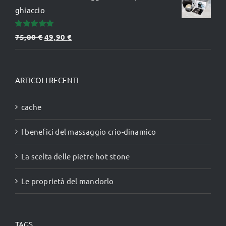
ghiaccio
Valutato
Il
Il
75,00
€
49,90
€
5.00
su 5
prezzo
prezzo
originale
attuale
era:
è:
ARTICOLI RECENTI
75,00 €.
49,90 €.
cache
I benefici del massaggio crio-dinamico
La scelta delle pietre hot stone
Le proprietà del mandorlo
TAGS