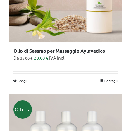
pagina
del
prodotto
Olio di Sesamo per Massaggio Ayurvedico
Da
23,00
€
IVA Incl.
35,00
€
Scegli
Dettagli
Questo
prodotto
ha
più
Offerta
varianti.
Le
opzioni