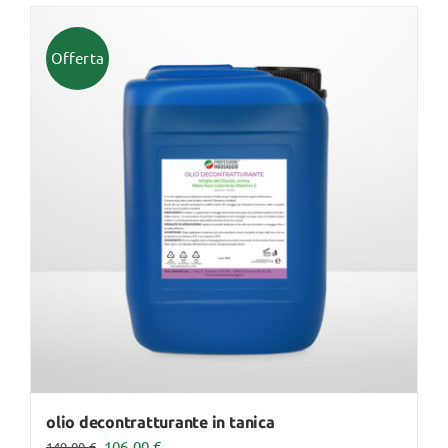
Offerta
olio decontratturante in tanica
Il
Il
106,00
€
149,00
€