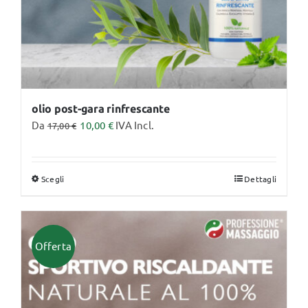
pagina
del
prodotto
olio post-gara rinfrescante
Da
10,00
€
IVA Incl.
17,00
€
Scegli
Dettagli
Questo
prodotto
ha
più
Offerta
varianti.
Le
opzioni