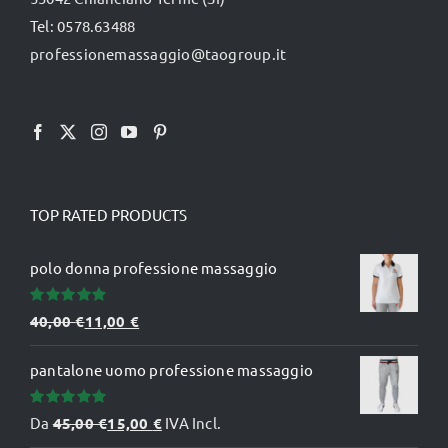
Tel: 0578.63488
professionemassaggio@taogroup.it
TOP RATED PRODUCTS
polo donna professione massaggio
Valutato
40,00
€
11,00
€
5.00
su 5
pantalone uomo professione massaggio
Valutato
Da
45,00
€
15,00
€
IVA Incl.
5.00
su 5