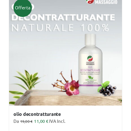
più
Offerta
varianti.
Le
opzioni
possono
essere
scelte
nella
pagina
del
prodotto
olio decontratturante
Da
11,00
€
IVA Incl.
19,00
€