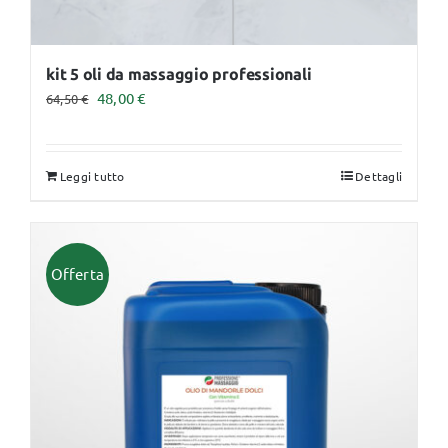
kit 5 oli da massaggio professionali
Il
Il
48,00
€
64,50
€
prezzo
prezzo
originale
attuale
Leggi tutto
Dettagli
era:
è:
64,50 €.
48,00 €.
Offerta