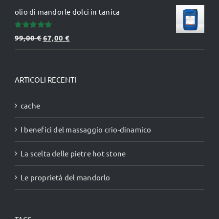
olio di mandorle dolci in tanica
Valutato
Il
Il
99,00
€
67,00
€
5.00
su 5
prezzo
prezzo
originale
attuale
era:
è:
ARTICOLI RECENTI
99,00 €.
67,00 €.
cache
I benefici del massaggio crio-dinamico
La scelta delle pietre hot stone
Le proprietà del mandorlo