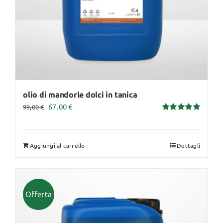
olio di mandorle dolci in tanica
Il
Il
67,00
€
99,00
€
Valutato
prezzo
prezzo
5.00
su 5
originale
attuale
Aggiungi al carrello
Dettagli
era:
è:
99,00 €.
67,00 €.
Offerta