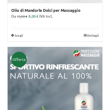
Olio di Mandorle Dolci per Massaggio
Da
8,00
€
IVA Incl.
13,00
€
Scegli
Dettagli
Questo
prodotto
ha
più
Offerta
varianti.
Le
opzioni
possono
essere
scelte
nella