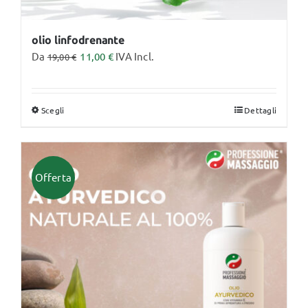
olio linfodrenante
Da
11,00
€
IVA Incl.
19,00
€
Scegli
Dettagli
Questo
prodotto
ha
più
Offerta
varianti.
Le
opzioni
possono
essere
scelte
nella