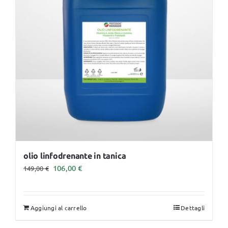
olio linfodrenante in tanica
Il
Il
106,00
€
149,00
€
prezzo
prezzo
originale
attuale
Aggiungi al carrello
Dettagli
era:
è:
149,00 €.
106,00 €.