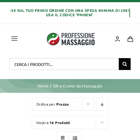
Salta
al
contenuto
Toggle
Navigation
Home
Cerca
per:
OLI E CREME
Home
Oli e Creme da Massaggio
LETTINI MASSAGGIO
Ordina per
Prezzo
ABBIGLIAMENTO
Mostra
16 Prodotti
MONOUSO