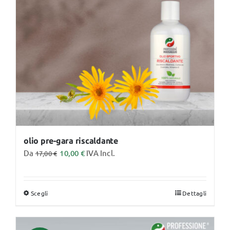
possono
essere
scelte
nella
pagina
del
prodotto
olio pre-gara riscaldante
Da
10,00
€
IVA Incl.
17,00
€
Scegli
Dettagli
Questo
prodotto
ha