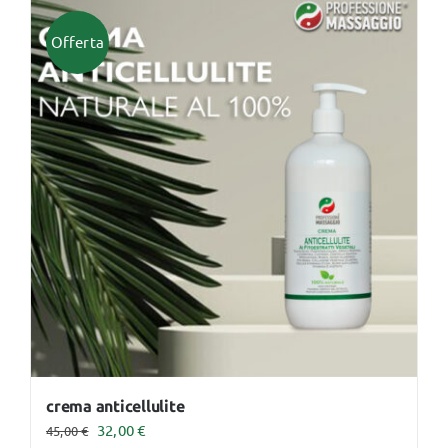
Offerta
crema anticellulite
Il
Il
32,00
€
45,00
€