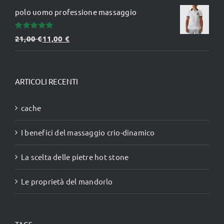
prezzo
prezzo
polo uomo professione massaggio
originale
attuale
era:
è:
Valutato
21,00
€
11,00
€
99,00 €.
67,00 €.
5.00
su 5
ARTICOLI RECENTI
cache
I benefici del massaggio crio-dinamico
La scelta delle pietre hot stone
Le proprietà del mandorlo