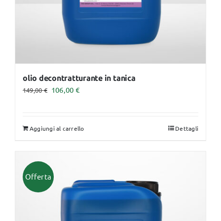
olio decontratturante in tanica
Il
Il
106,00
€
149,00
€
prezzo
prezzo
originale
attuale
Aggiungi al carrello
Dettagli
era:
è:
149,00 €.
106,00 €.
Offerta