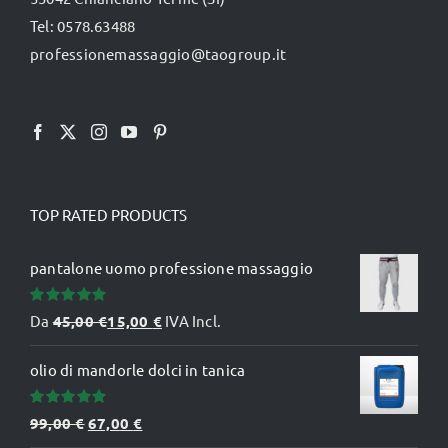
Tel: 0578.63488
nella
professionemassaggio@taogroup.it
pagina
del
prodotto
TOP RATED PRODUCTS
pantalone uomo professione massaggio
Valutato
Da
45,00
€
15,00
€
IVA Incl.
5.00
su 5
olio di mandorle dolci in tanica
Valutato
Il
Il
99,00
€
67,00
€
5.00
su 5