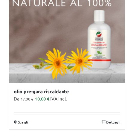
opzioni
possono
essere
scelte
nella
pagina
del
prodotto
olio pre-gara riscaldante
Da
10,00
€
IVA Incl.
17,00
€
Scegli
Dettagli
Questo
prodotto