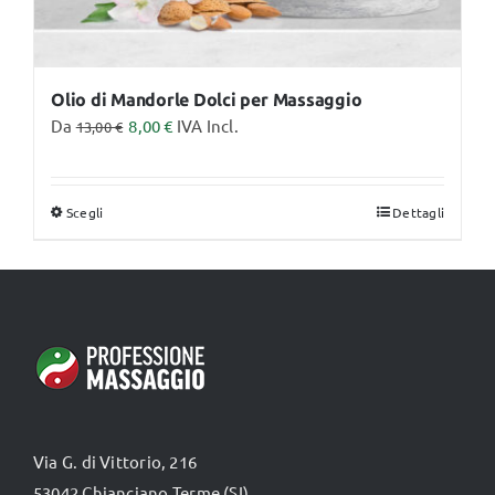
Olio di Mandorle Dolci per Massaggio
Da
8,00
€
IVA Incl.
13,00
€
Scegli
Dettagli
Questo
prodotto
ha
più
varianti.
Le
opzioni
possono
Via G. di Vittorio, 216
essere
53042 Chianciano Terme (SI)
scelte