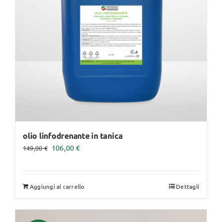
olio linfodrenante in tanica
Il
Il
106,00
€
149,00
€
prezzo
prezzo
originale
attuale
Aggiungi al carrello
Dettagli
era:
è:
149,00 €.
106,00 €.