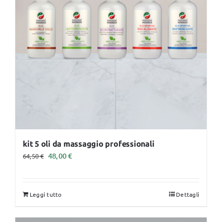
kit 5 oli da massaggio professionali
Il
Il
48,00
€
64,50
€
prezzo
prezzo
originale
attuale
Leggi tutto
Dettagli
era:
è:
64,50 €.
48,00 €.