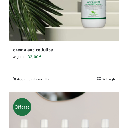
crema anticellulite
Il
Il
32,00
€
45,00
€
prezzo
prezzo
originale
attuale
Aggiungi al carrello
Dettagli
era:
è:
45,00 €.
32,00 €.
Offerta