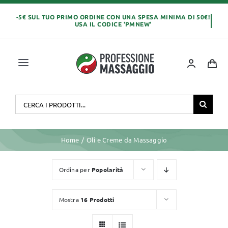
Salta
al
contenuto
Toggle
Navigation
Home
Cerca
per:
OLI E CREME
Home
Oli e Creme da Massaggio
LETTINI MASSAGGIO
Ordina per
Popolarità
ABBIGLIAMENTO
Mostra
16 Prodotti
MONOUSO