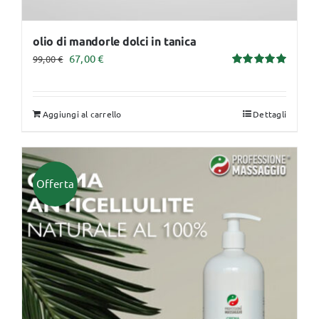
olio di mandorle dolci in tanica
Il
Il
67,00
€
99,00
€
Valutato
prezzo
prezzo
5.00
su 5
originale
attuale
Aggiungi al carrello
Dettagli
era:
è:
99,00 €.
67,00 €.
Offerta