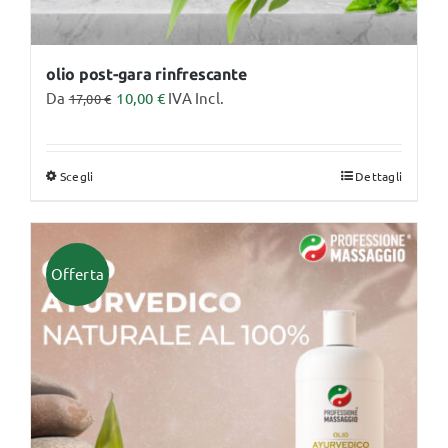
olio post-gara rinfrescante
Da
10,00
€
IVA Incl.
17,00
€
Scegli
Dettagli
Questo
prodotto
ha
più
Offerta
varianti.
Le
opzioni
possono
essere
scelte