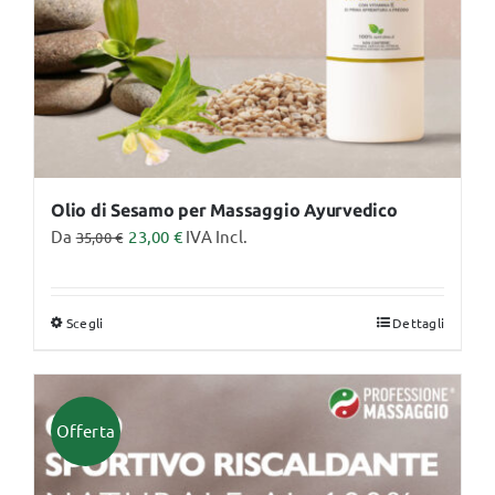
nella
pagina
del
prodotto
Olio di Sesamo per Massaggio Ayurvedico
Da
23,00
€
IVA Incl.
35,00
€
Scegli
Dettagli
Questo
prodotto
ha
più
Offerta
varianti.
Le