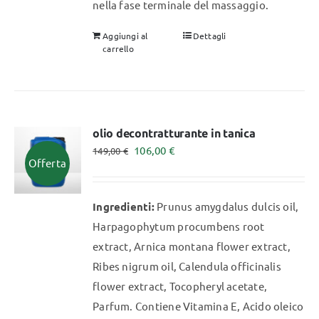
nella fase terminale del massaggio.
Aggiungi al
Dettagli
carrello
olio decontratturante in tanica
Il
Il
106,00
€
149,00
€
Offerta
prezzo
prezzo
originale
attuale
Ingredienti:
Prunus amygdalus dulcis oil,
era:
è:
Harpagophytum procumbens root
149,00 €.
106,00 €.
extract, Arnica montana flower extract,
Ribes nigrum oil, Calendula officinalis
flower extract, Tocopheryl acetate,
Parfum. Contiene Vitamina E, Acido oleico