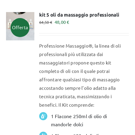
più
varianti.
kit 5 oli da massaggio professionali
Il
Il
48,00
€
Le
64,50
€
Offerta
prezzo
prezzo
opzioni
originale
attuale
possono
Professione Massaggio®, la linea di oli
era:
è:
essere
professionali più utilizzata dai
64,50 €.
48,00 €.
scelte
massaggiatori propone questo kit
nella
completo di oli con il quale potrai
pagina
affrontare qualsiasi tipo di massaggio
del
accostando sempre l’olio adatto alla
prodotto
tecnica praticata, massimizzando i
benefici. Il Kit comprende:
1 Flacone 250ml di olio di
mandorle dolci