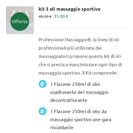
kit 3 oli massaggio sportivo
Il
Il
31,00
€
40,30
€
Offerta
prezzo
prezzo
originale
attuale
Professione Massaggio®, la linea di oli
era:
è:
professionali più utilizzata dai
40,30 €.
31,00 €.
massaggiatori propone questo kit di oli
che si presta a massimizzare ogni tipo di
massaggio sportivo. Il Kit comprende:
1 Flacone 250ml di olio
coadiuvante del massaggio
decontratturante
1 Flacone 250ml di olio da
massaggio sportivo pre-gara
riscaldante