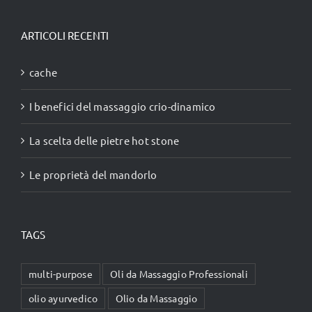
originale
attuale
era:
è:
ARTICOLI RECENTI
75,00 €.
49,90 €.
cache
I benefici del massaggio crio-dinamico
La scelta delle pietre hot stone
Le proprietà del mandorlo
TAGS
multi-purpose
Oli da Massaggio Professionali
olio ayurvedico
Olio da Massaggio