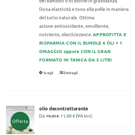
dei bambini o di donne in gravidanza.
Dona elasticità e tono alla pelle in maniera
del tutto naturale. Ottima
azione antiossidante, emolliente,
nutriente, elasticizzante.
APPROFITTA E
RISPARMIA CON IL BUNDLE 6 OLI + 1
OMAGGIO oppure CON IL GRAN
FORMATO IN TANICA DA 5 LITRI
Scegli
Dettagli
Questo
prodotto
ha
più
varianti.
olio decontratturante
Da
11,00
€
IVA Incl.
Le
19,00
€
Offerta
opzioni
possono