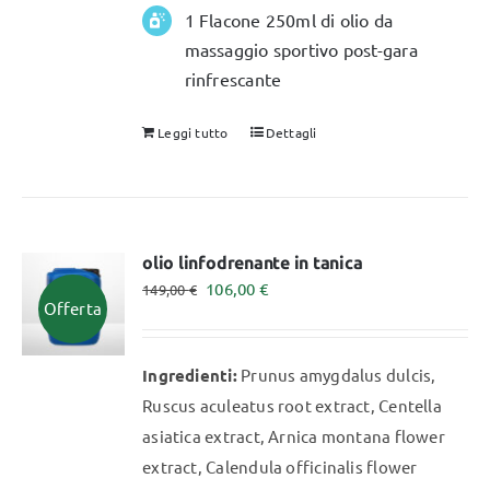
1 Flacone 250ml di olio da
massaggio sportivo post-gara
rinfrescante
Leggi tutto
Dettagli
olio linfodrenante in tanica
Il
Il
106,00
€
149,00
€
Offerta
prezzo
prezzo
originale
attuale
Ingredienti:
Prunus amygdalus dulcis,
era:
è:
Ruscus aculeatus root extract, Centella
149,00 €.
106,00 €.
asiatica extract, Arnica montana flower
extract, Calendula officinalis flower