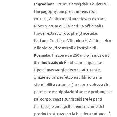
Ingredienti:
Prunus amygdalus dulcis oil,
essere
Harpagophytum procumbens root
scelte
extract, Arnica montana flower extract,
nella
Ribes nigrum oil, Calendula officinalis
pagina
flower extract, Tocopheryl acetate,
del
Parfum. Contiene Vitamina E, Acido oleico
prodotto
e linoleico, fitosteroli e fosfolipidi.
Formato:
Flacone da 250 ml. o Tanica da 5
litri
Indicazioni:
È indicato in qualsiasi
tipo di massaggio decontratturante,
grazie ad un perfetto equilibrio tra la
stendibilità cutanea ( la scorrevolezza che
permette manipolazioni anche prolungate
sul corpo, senza surriscaldare le parti
trattate ) e una facile penetrazione del
prodotto attraverso la barriera cutanea. È