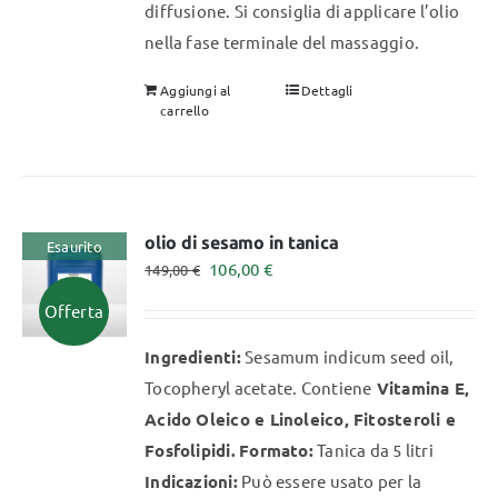
diffusione. Si consiglia di applicare l’olio
nella fase terminale del massaggio.
Aggiungi al
Dettagli
carrello
olio di sesamo in tanica
Esaurito
Il
Il
106,00
€
149,00
€
prezzo
prezzo
Offerta
originale
attuale
Ingredienti:
Sesamum indicum seed oil,
era:
è:
Tocopheryl acetate. Contiene
Vitamina E,
149,00 €.
106,00 €.
Acido Oleico e Linoleico, Fitosteroli e
Fosfolipidi.
Formato:
Tanica da 5 litri
Indicazioni:
Può essere usato per la