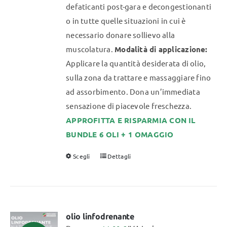
defaticanti post-gara e decongestionanti
o in tutte quelle situazioni in cui è
necessario donare sollievo alla
muscolatura.
Modalità di applicazione:
Applicare la quantità desiderata di olio,
sulla zona da trattare e massaggiare fino
ad assorbimento. Dona un’immediata
sensazione di piacevole freschezza.
APPROFITTA E RISPARMIA CON IL
BUNDLE 6 OLI + 1 OMAGGIO
Scegli
Dettagli
Questo
prodotto
ha
più
varianti.
olio linfodrenante