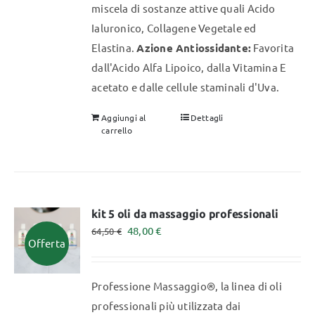
miscela di sostanze attive quali Acido
Ialuronico, Collagene Vegetale ed
Elastina.
Azione Antiossidante:
Favorita
dall'Acido Alfa Lipoico, dalla Vitamina E
acetato e dalle cellule staminali d'Uva.
Aggiungi al
Dettagli
carrello
kit 5 oli da massaggio professionali
Il
Il
48,00
€
64,50
€
Offerta
prezzo
prezzo
originale
attuale
Professione Massaggio®, la linea di oli
era:
è:
professionali più utilizzata dai
64,50 €.
48,00 €.