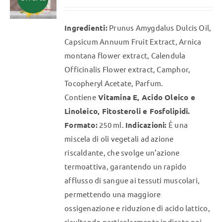
opzioni
possono
Ingredienti:
Prunus Amygdalus Dulcis Oil,
essere
Capsicum Annuum Fruit Extract, Arnica
scelte
montana flower extract, Calendula
nella
Officinalis Flower extract, Camphor,
pagina
Tocopheryl Acetate, Parfum.
del
Contiene
Vitamina E, Acido Oleico e
prodotto
Linoleico, Fitosteroli e Fosfolipidi.
Formato:
250 ml.
Indicazioni:
È una
miscela di oli vegetali ad azione
riscaldante, che svolge un’azione
termoattiva, garantendo un rapido
afflusso di sangue ai tessuti muscolari,
permettendo una maggiore
ossigenazione e riduzione di acido lattico,
risultando particolarmente indicato nei