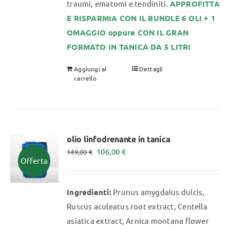
traumi, ematomi e tendiniti.
APPROFITTA
E RISPARMIA CON IL BUNDLE 6 OLI + 1
OMAGGIO oppure CON IL GRAN
FORMATO IN TANICA DA 5 LITRI
Aggiungi al
Dettagli
carrello
olio linfodrenante in tanica
Il
Il
106,00
€
149,00
€
Offerta
prezzo
prezzo
originale
attuale
Ingredienti:
Prunus amygdalus dulcis,
era:
è:
Ruscus aculeatus root extract, Centella
149,00 €.
106,00 €.
asiatica extract, Arnica montana flower