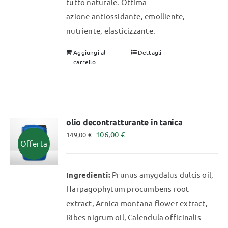
tutto naturale. Ottima
azione antiossidante, emolliente,
nutriente, elasticizzante.
Aggiungi al
Dettagli
carrello
olio decontratturante in tanica
Il
Il
106,00
€
149,00
€
Offerta
prezzo
prezzo
originale
attuale
Ingredienti:
Prunus amygdalus dulcis oil,
era:
è:
Harpagophytum procumbens root
149,00 €.
106,00 €.
extract, Arnica montana flower extract,
Ribes nigrum oil, Calendula officinalis