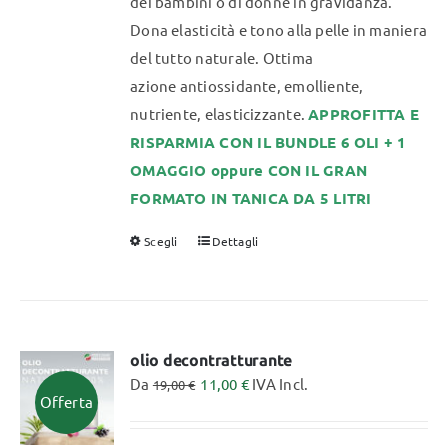
dei bambini o di donne in gravidanza.
Dona elasticità e tono alla pelle in maniera
del tutto naturale. Ottima
azione antiossidante, emolliente,
nutriente, elasticizzante.
APPROFITTA E
RISPARMIA CON IL BUNDLE 6 OLI + 1
OMAGGIO oppure CON IL GRAN
FORMATO IN TANICA DA 5 LITRI
Scegli
Dettagli
Questo
prodotto
ha
più
varianti.
olio decontratturante
Da
11,00
€
IVA Incl.
Le
19,00
€
Offerta
opzioni
possono