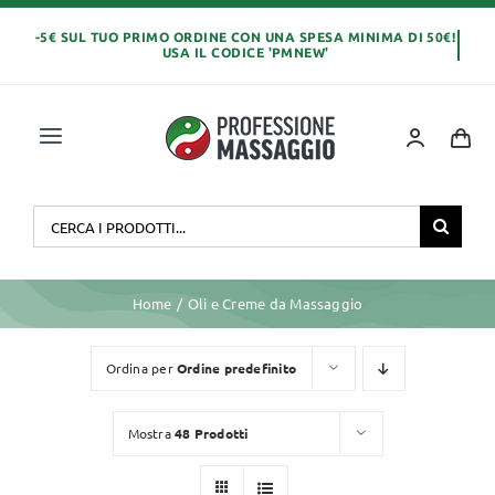
Salta
al
contenuto
Toggle
Navigation
Home
Cerca
per:
OLI E CREME
Home
Oli e Creme da Massaggio
LETTINI MASSAGGIO
Ordina per
Ordine predefinito
ABBIGLIAMENTO
Mostra
48 Prodotti
MONOUSO