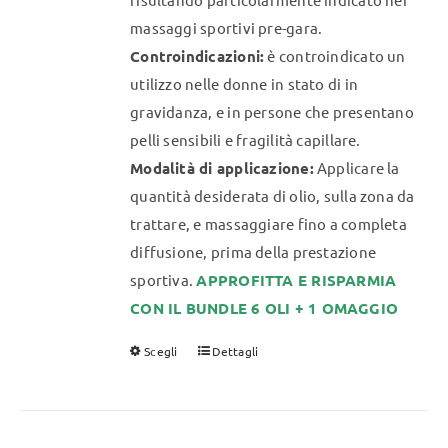
massaggi sportivi pre-gara.
Controindicazioni:
è controindicato un
utilizzo nelle donne in stato di in
gravidanza, e in persone che presentano
pelli sensibili e fragilità capillare.
Modalità di applicazione:
Applicare la
quantità desiderata di olio, sulla zona da
trattare, e massaggiare fino a completa
diffusione, prima della prestazione
sportiva.
APPROFITTA E RISPARMIA
CON IL BUNDLE 6 OLI + 1 OMAGGIO
Scegli
Dettagli
Questo
prodotto
ha
più