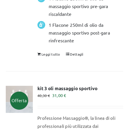
massaggio sportivo pre-gara
riscaldante
1 Flacone 250ml di olio da
massaggio sportivo post-gara
rinfrescante
Leggi tutto
Dettagli
kit 3 oli massaggio sportivo
Il
Il
31,00
€
40,30
€
Offerta
prezzo
prezzo
originale
attuale
Professione Massaggio®, la linea di oli
era:
è:
professionali più utilizzata dai
40,30 €.
31,00 €.