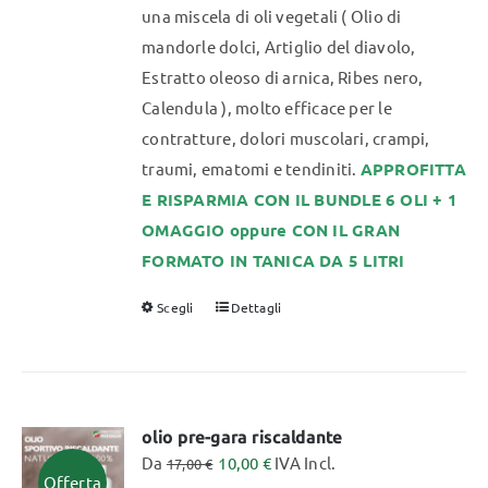
una miscela di oli vegetali ( Olio di
mandorle dolci, Artiglio del diavolo,
Estratto oleoso di arnica, Ribes nero,
Calendula ), molto efficace per le
contratture, dolori muscolari, crampi,
traumi, ematomi e tendiniti.
APPROFITTA
E RISPARMIA CON IL BUNDLE 6 OLI + 1
OMAGGIO oppure CON IL GRAN
FORMATO IN TANICA DA 5 LITRI
Scegli
Dettagli
Questo
prodotto
ha
più
varianti.
olio pre-gara riscaldante
Da
10,00
€
IVA Incl.
Le
17,00
€
Offerta