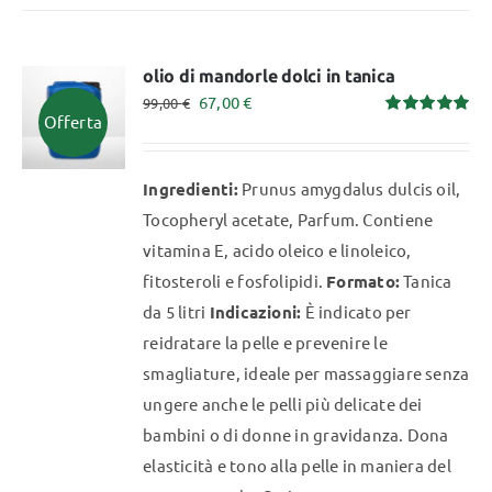
olio di mandorle dolci in tanica
Il
Il
67,00
€
99,00
€
Offerta
Valutato
prezzo
prezzo
5.00
su 5
originale
attuale
Ingredienti:
Prunus amygdalus dulcis oil,
era:
è:
Tocopheryl acetate, Parfum. Contiene
99,00 €.
67,00 €.
vitamina E, acido oleico e linoleico,
fitosteroli e fosfolipidi.
Formato:
Tanica
da 5 litri
Indicazioni:
È indicato per
reidratare la pelle e prevenire le
smagliature, ideale per massaggiare senza
ungere anche le pelli più delicate dei
bambini o di donne in gravidanza. Dona
elasticità e tono alla pelle in maniera del