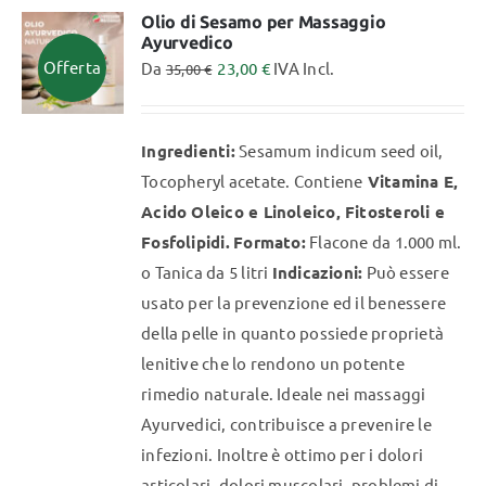
varianti.
Olio di Sesamo per Massaggio
Ayurvedico
Le
Offerta
Da
23,00
€
IVA Incl.
35,00
€
opzioni
possono
essere
Ingredienti:
Sesamum indicum seed oil,
scelte
Tocopheryl acetate. Contiene
Vitamina E,
nella
Acido Oleico e Linoleico, Fitosteroli e
pagina
Fosfolipidi.
Formato:
Flacone da 1.000 ml.
del
o Tanica da 5 litri
Indicazioni:
Può essere
prodotto
usato per la prevenzione ed il benessere
della pelle in quanto possiede proprietà
lenitive che lo rendono un potente
rimedio naturale. Ideale nei massaggi
Ayurvedici, contribuisce a prevenire le
infezioni. Inoltre è ottimo per i dolori
articolari, dolori muscolari, problemi di