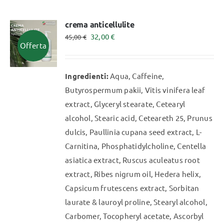
più
varianti.
crema anticellulite
Il
Il
32,00
€
Le
45,00
€
Offerta
prezzo
prezzo
opzioni
originale
attuale
possono
Ingredienti:
Aqua, Caffeine,
era:
è:
essere
Butyrospermum pakii, Vitis vinifera leaf
45,00 €.
32,00 €.
scelte
extract, Glyceryl stearate, Cetearyl
nella
alcohol, Stearic acid, Ceteareth 25, Prunus
pagina
dulcis, Paullinia cupana seed extract, L-
del
Carnitina, Phosphatidylcholine, Centella
prodotto
asiatica extract, Ruscus aculeatus root
extract, Ribes nigrum oil, Hedera helix,
Capsicum frutescens extract, Sorbitan
laurate & lauroyl proline, Stearyl alcohol,
Carbomer, Tocopheryl acetate, Ascorbyl