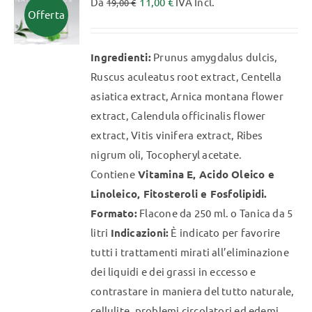
Da
11,00
€
IVA Incl.
Le
19,00
€
Offerta
opzioni
possono
Ingredienti:
Prunus amygdalus dulcis,
essere
Ruscus aculeatus root extract, Centella
scelte
asiatica extract, Arnica montana flower
nella
extract, Calendula officinalis flower
pagina
extract, Vitis vinifera extract, Ribes
del
nigrum oli, Tocopheryl acetate.
prodotto
Contiene
Vitamina E, Acido Oleico e
Linoleico, Fitosteroli e Fosfolipidi.
Formato:
Flacone da 250 ml. o Tanica da 5
litri
Indicazioni:
È indicato per favorire
tutti i trattamenti mirati all’eliminazione
dei liquidi e dei grassi in eccesso e
contrastare in maniera del tutto naturale,
cellulite, problemi circolatori ed edemi.