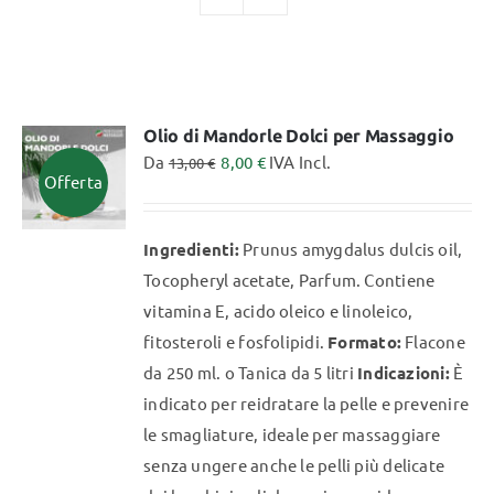
TUTTI I PRODOTTI
Olio di Mandorle Dolci per Massaggio
Categorie
Da
8,00
€
IVA Incl.
13,00
€
Offerta
Professionisti Certificati
Ingredienti:
Prunus amygdalus dulcis oil,
Tocopheryl acetate, Parfum. Contiene
vitamina E, acido oleico e linoleico,
fitosteroli e fosfolipidi.
Formato:
Flacone
da 250 ml. o Tanica da 5 litri
Indicazioni:
È
indicato per reidratare la pelle e prevenire
le smagliature, ideale per massaggiare
senza ungere anche le pelli più delicate