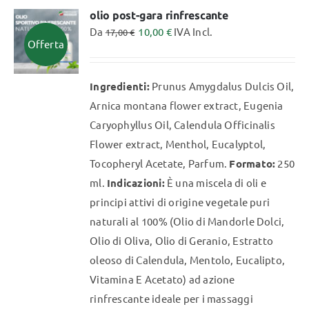
varianti.
olio post-gara rinfrescante
Da
10,00
€
IVA Incl.
Le
17,00
€
Offerta
opzioni
possono
Ingredienti:
Prunus Amygdalus Dulcis Oil,
essere
Arnica montana flower extract, Eugenia
scelte
Caryophyllus Oil, Calendula Officinalis
nella
Flower extract, Menthol, Eucalyptol,
pagina
Tocopheryl Acetate, Parfum.
Formato:
250
del
ml.
Indicazioni:
È una miscela di oli e
prodotto
principi attivi di origine vegetale puri
naturali al 100% (Olio di Mandorle Dolci,
Olio di Oliva, Olio di Geranio, Estratto
oleoso di Calendula, Mentolo, Eucalipto,
Vitamina E Acetato) ad azione
rinfrescante ideale per i massaggi