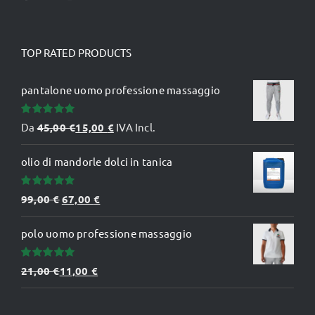
TOP RATED PRODUCTS
pantalone uomo professione massaggio
Valutato
Da
45,00
€
15,00
€
IVA Incl.
5.00
su 5
olio di mandorle dolci in tanica
Valutato
Il
Il
99,00
€
67,00
€
5.00
su 5
prezzo
prezzo
polo uomo professione massaggio
originale
attuale
era:
è:
Valutato
21,00
€
11,00
€
99,00 €.
67,00 €.
5.00
su 5