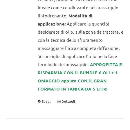
Ideale come coadiuvante nel massaggio
linfodrenante.
Modalità di
applicazione:
Applicare la quantità
desiderata di olio, sulla zona da trattare, e
con la tecnica dello sfioramento
massaggiare fino a completa diffusione.
Si consiglia di applicare l’olio nella fase
terminale del massaggio.
APPROFITTA E
RISPARMIA CON IL BUNDLE 6 OLI + 1
OMAGGIO oppure CON IL GRAN
FORMATO IN TANICA DA 5 LITRI
Scegli
Dettagli
Questo
prodotto
ha
più