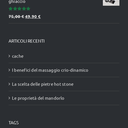
ghiaccio
Valutato
Il
Il
75,00
€
49,90
€
5.00
su 5
prezzo
prezzo
originale
attuale
era:
è:
ARTICOLI RECENTI
75,00 €.
49,90 €.
cache
I benefici del massaggio crio-dinamico
La scelta delle pietre hot stone
Le proprietà del mandorlo
TAGS