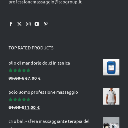
professionemassaggio@taogroup.it
TOP RATED PRODUCTS
olio di mandorle dolci in tanica
Valutato
Il
Il
99,00
€
67,00
€
5.00
su 5
prezzo
prezzo
polo uomo professione massaggio
originale
attuale
era:
è:
Valutato
21,00
€
11,00
€
99,00 €.
67,00 €.
5.00
su 5
crio ball - sfera massaggiante terapia del