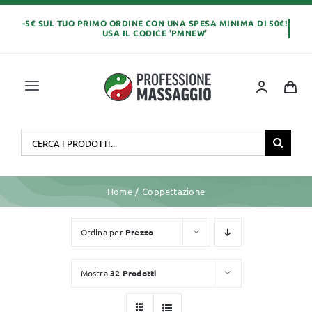
Salta
al
contenuto
Toggle
Navigation
Home
Cerca
per:
OLI E CREME
Home
Coppettazione
LETTINI MASSAGGIO
Ordina per
Prezzo
ABBIGLIAMENTO
Mostra
32 Prodotti
MONOUSO