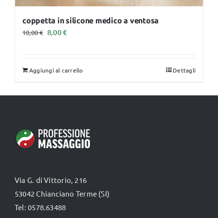
coppetta in silicone medico a ventosa
Il
Il
8,00
€
10,00
€
prezzo
prezzo
originale
attuale
Aggiungi al carrello
Dettagli
era:
è:
10,00 €.
8,00 €.
Via G. di Vittorio, 216
53042 Chianciano Terme (SI)
Tel: 0578.63488