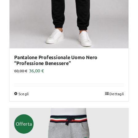
nella
pagina
del
prodotto
Pantalone Professionale Uomo Nero
“Professione Benessere”
36,00
€
60,00
€
Scegli
Dettagli
Questo
prodotto
ha
più
Offerta
varianti.
Le