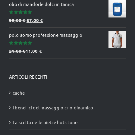
olio di mandorle dolci in tanica
Valutato
Il
Il
99,00
€
67,00
€
5.00
su 5
prezzo
prezzo
polo uomo professione massaggio
originale
attuale
era:
è:
Valutato
21,00
€
11,00
€
99,00 €.
67,00 €.
5.00
su 5
ARTICOLI RECENTI
cache
I benefici del massaggio crio-dinamico
La scelta delle pietre hot stone