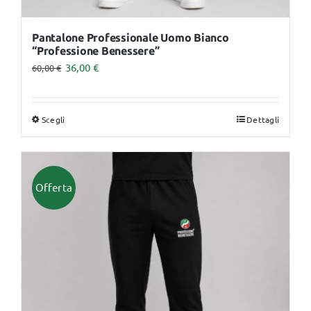
Pantalone Professionale Uomo Bianco
“Professione Benessere”
36,00
€
60,00
€
Scegli
Dettagli
Questo
prodotto
ha
più
Offerta
varianti.
Le
opzioni
possono
essere
scelte