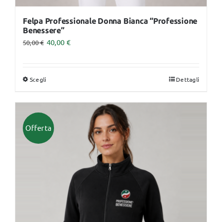
Felpa Professionale Donna Bianca “Professione
Benessere”
40,00
€
50,00
€
Scegli
Dettagli
Questo
prodotto
ha
più
Offerta
varianti.
Le
opzioni
possono
essere
scelte
nella