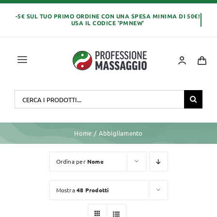
Salta
al
contenuto
Toggle
Navigation
Home
Cerca
per:
OLI E CREME
Home
Abbigliamento
LETTINI MASSAGGIO
Ordina per
Nome
ABBIGLIAMENTO
Mostra
48 Prodotti
MONOUSO