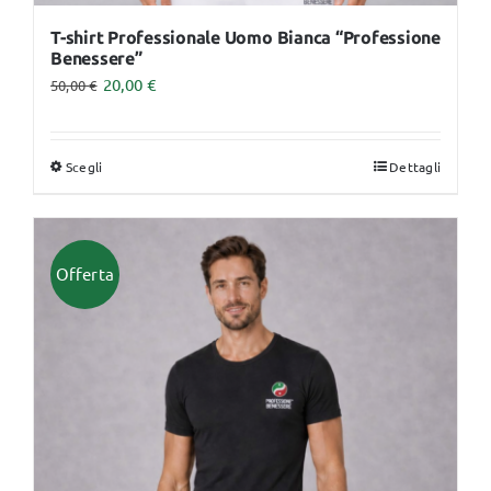
T-shirt Professionale Uomo Bianca “Professione
Benessere”
20,00
€
50,00
€
Scegli
Dettagli
Questo
prodotto
ha
più
Offerta
varianti.
Le
opzioni
possono
essere
scelte
nella