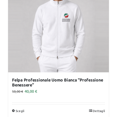
opzioni
possono
essere
scelte
nella
pagina
del
prodotto
Felpa Professionale Uomo Bianca “Professione
Benessere”
40,00
€
50,00
€
Scegli
Dettagli
Questo