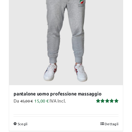
opzioni
possono
essere
scelte
nella
pagina
del
prodotto
pantalone uomo professione massaggio
Da
15,00
€
IVA Incl.
45,00
€
Valutato
5.00
su 5
Scegli
Dettagli
Questo