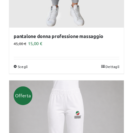
prodotto
pantalone donna professione massaggio
15,00
€
45,00
€
Scegli
Dettagli
Questo
prodotto
ha
più
Offerta
varianti.
Le
opzioni
possono