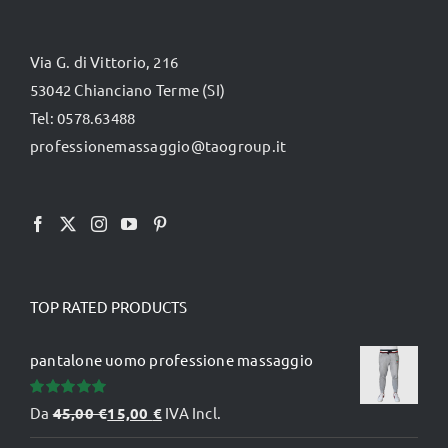
opzioni
possono
Via G. di Vittorio, 216
essere
53042 Chianciano Terme (SI)
scelte
Tel: 0578.63488
nella
professionemassaggio@taogroup.it
pagina
del
prodotto
TOP RATED PRODUCTS
pantalone uomo professione massaggio
Valutato
Da
45,00
€
15,00
€
IVA Incl.
5.00
su 5