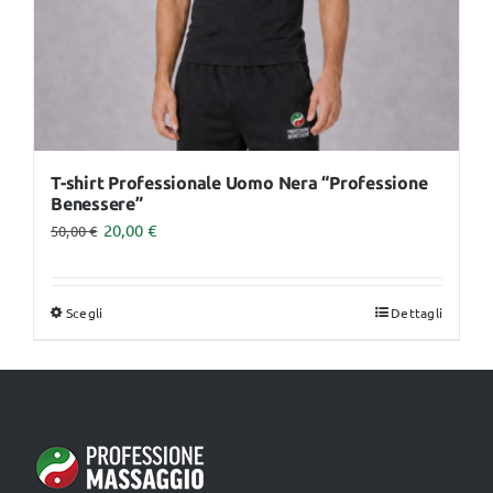
pagina
del
prodotto
T-shirt Professionale Uomo Nera “Professione
Benessere”
20,00
€
50,00
€
Scegli
Dettagli
Questo
prodotto
ha
più
varianti.
Le