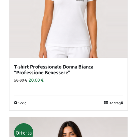
scelte
nella
pagina
del
prodotto
T-shirt Professionale Donna Bianca
“Professione Benessere”
20,00
€
50,00
€
Scegli
Dettagli
Questo
prodotto
ha
più
Offerta