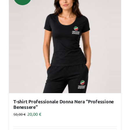
varianti.
Le
opzioni
possono
essere
scelte
nella
pagina
del
prodotto
T-shirt Professionale Donna Nera “Professione
Benessere”
20,00
€
50,00
€