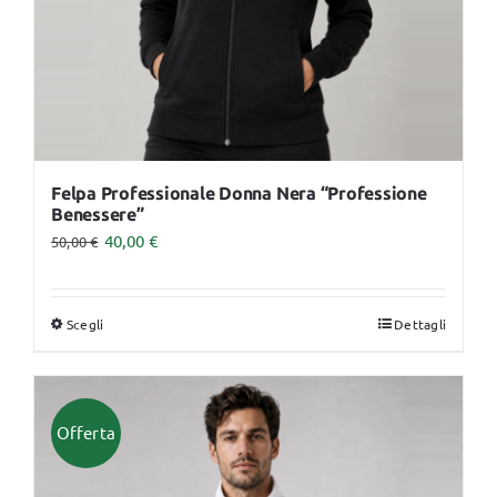
pagina
del
prodotto
Felpa Professionale Donna Nera “Professione
Benessere”
40,00
€
50,00
€
Scegli
Dettagli
Questo
prodotto
ha
più
Offerta
varianti.
Le