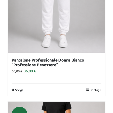
essere
scelte
nella
pagina
del
prodotto
Pantalone Professionale Donna Bianco
“Professione Benessere”
36,00
€
60,00
€
Scegli
Dettagli
Questo
prodotto
ha
più