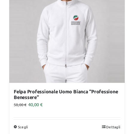
opzioni
possono
essere
scelte
nella
pagina
del
prodotto
Felpa Professionale Uomo Bianca “Professione
Benessere”
40,00
€
50,00
€
Scegli
Dettagli
Questo