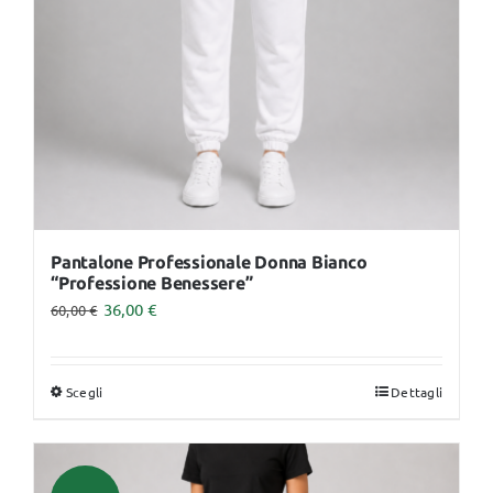
essere
scelte
nella
pagina
del
prodotto
Pantalone Professionale Donna Bianco
“Professione Benessere”
36,00
€
60,00
€
Scegli
Dettagli
Questo
prodotto
ha
più