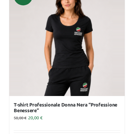
varianti.
Le
opzioni
possono
essere
scelte
nella
pagina
del
prodotto
T-shirt Professionale Donna Nera “Professione
Benessere”
20,00
€
50,00
€