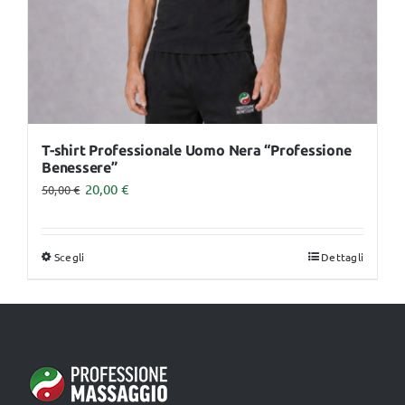
pagina
del
prodotto
T-shirt Professionale Uomo Nera “Professione
Benessere”
20,00
€
50,00
€
Scegli
Dettagli
Questo
prodotto
ha
più
varianti.
Le