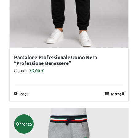
nella
pagina
del
prodotto
Pantalone Professionale Uomo Nero
“Professione Benessere”
36,00
€
60,00
€
Scegli
Dettagli
Questo
prodotto
ha
più
Offerta
varianti.
Le