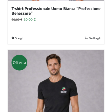
T-shirt Professionale Uomo Bianca “Professione
Benessere”
20,00
€
50,00
€
Scegli
Dettagli
Questo
prodotto
ha
più
Offerta
varianti.
Le
opzioni
possono
essere
scelte
nella