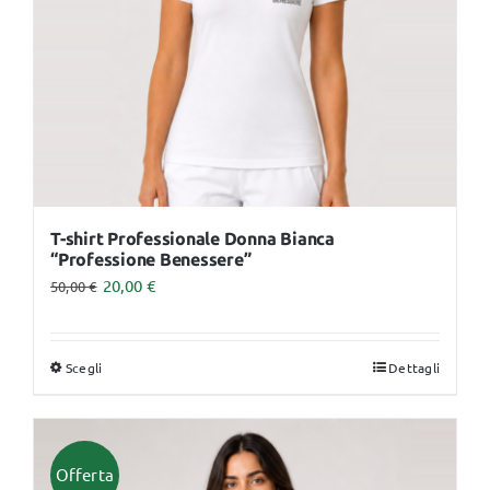
scelte
nella
pagina
del
prodotto
T-shirt Professionale Donna Bianca
“Professione Benessere”
20,00
€
50,00
€
Scegli
Dettagli
Questo
prodotto
ha
più
Offerta