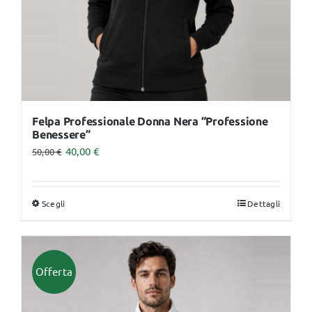
pagina
del
prodotto
Felpa Professionale Donna Nera “Professione
Benessere”
40,00
€
50,00
€
Scegli
Dettagli
Questo
prodotto
ha
più
Offerta
varianti.
Le