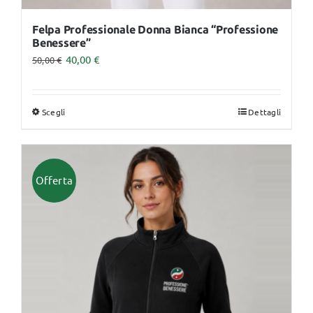
Felpa Professionale Donna Bianca “Professione
Benessere”
40,00
€
50,00
€
Scegli
Dettagli
Questo
prodotto
ha
più
Offerta
varianti.
Le
opzioni
possono
essere
scelte
nella