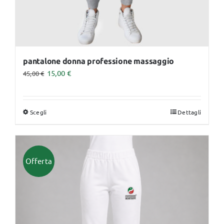
prodotto
pantalone donna professione massaggio
15,00
€
45,00
€
Scegli
Dettagli
Questo
prodotto
ha
più
Offerta
varianti.
Le
opzioni
possono