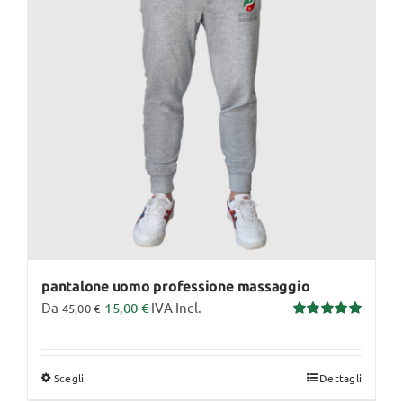
opzioni
possono
essere
scelte
nella
pagina
del
prodotto
pantalone uomo professione massaggio
Da
15,00
€
IVA Incl.
45,00
€
Valutato
5.00
su 5
Scegli
Dettagli
Questo