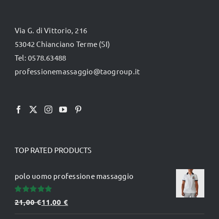
opzioni
possono
Via G. di Vittorio, 216
essere
53042 Chianciano Terme (SI)
scelte
Tel: 0578.63488
nella
professionemassaggio@taogroup.it
pagina
del
prodotto
TOP RATED PRODUCTS
polo uomo professione massaggio
Valutato
21,00
€
11,00
€
5.00
su 5