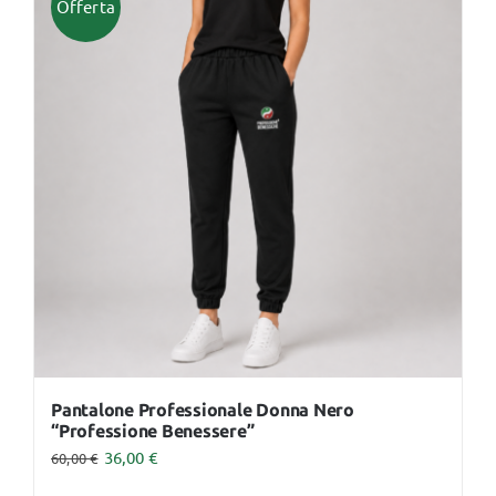
Offerta
varianti.
Le
opzioni
possono
essere
scelte
nella
pagina
del
prodotto
Pantalone Professionale Donna Nero
“Professione Benessere”
36,00
€
60,00
€