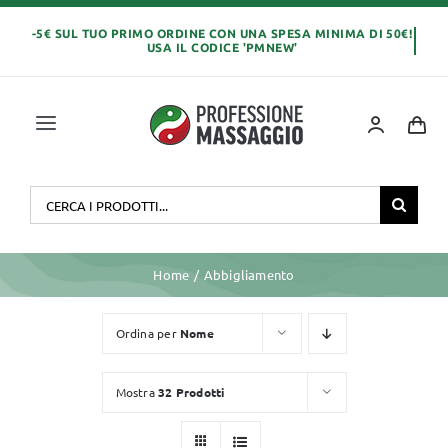
Salta
al
contenuto
Toggle
Navigation
Home
Cerca
per:
OLI E CREME
Home
Abbigliamento
LETTINI MASSAGGIO
Ordina per
Nome
ABBIGLIAMENTO
Mostra
32 Prodotti
MONOUSO