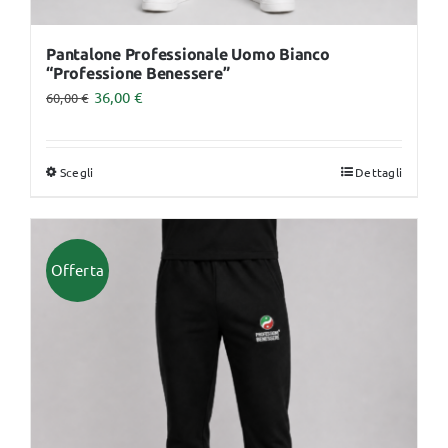
Pantalone Professionale Uomo Bianco
“Professione Benessere”
36,00
€
60,00
€
Scegli
Dettagli
Questo
prodotto
ha
più
Offerta
varianti.
Le
opzioni
possono
essere
scelte