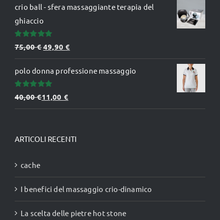
crio ball - sfera massaggiante terapia del
ghiaccio
Valutato
Il
Il
75,00
€
49,90
€
5.00
su 5
prezzo
prezzo
polo donna professione massaggio
originale
attuale
era:
è:
Valutato
40,00
€
11,00
€
75,00 €.
49,90 €.
5.00
su 5
ARTICOLI RECENTI
cache
I benefici del massaggio crio-dinamico
La scelta delle pietre hot stone